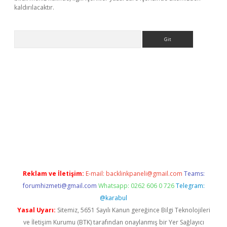
kaldırılacaktır.
Arama
ilbet casino
Reklam ve İletişim:
E-mail:
backlinkpaneli@gmail.com
Teams:
forumhizmeti@gmail.com
Whatsapp: 0262 606 0 726
Telegram:
@karabul
Yasal Uyarı:
Sitemiz, 5651 Sayılı Kanun gereğince Bilgi Teknolojileri
ve İletişim Kurumu (BTK) tarafından onaylanmış bir Yer Sağlayıcı