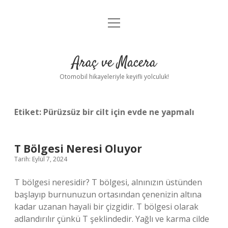
menüyü
Anasayfa
aç
Gizlilik Politikası
Araç ve Macera
Yasal Uyarı
Otomobil hikayeleriyle keyifli yolculuk!
Hakkımızda
Etiket:
Pürüzsüz bir cilt için evde ne yapmalı
T Bölgesi Neresi Oluyor
Tarih: Eylül 7, 2024
T bölgesi neresidir? T bölgesi, alnınızın üstünden
başlayıp burnunuzun ortasından çenenizin altına
kadar uzanan hayali bir çizgidir. T bölgesi olarak
adlandırılır çünkü T şeklindedir. Yağlı ve karma cilde