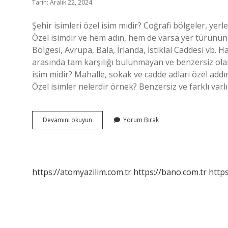
Tarih: Aralık 22, 2024
Şehir isimleri özel isim midir? Coğrafi bölgeler, yerle
Özel isimdir ve hem adın, hem de varsa yer türünün (b
Bölgesi, Avrupa, Bala, İrlanda, İstiklal Caddesi vb. H
arasında tam karşılığı bulunmayan ve benzersiz olan 
isim midir? Mahalle, sokak ve cadde adları özel addır. 
Özel isimler nelerdir örnek? Benzersiz ve farklı varl
Ilçe
Devamını okuyun
Yorum Bırak
Özel
Isim
Mi
https://atomyazilim.com.tr
https://bano.com.tr
https