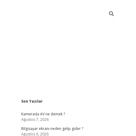
Sidebar
Son Yazılar
ilbet casi
Kamerada AV ne demek ?
Ağustos 7, 2026
Bilgisayar ekranı neden gelip gider ?
Ağustos 6, 2026