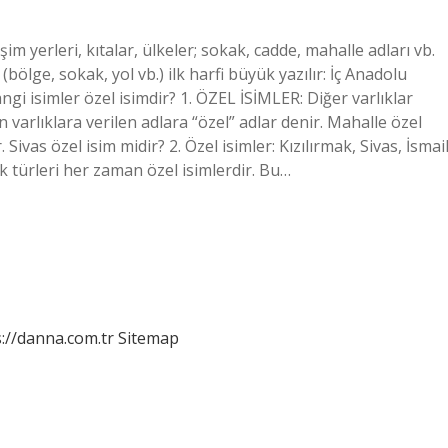
şim yerleri, kıtalar, ülkeler; sokak, cadde, mahalle adları vb.
ölge, sokak, yol vb.) ilk harfi büyük yazılır: İç Anadolu
angi isimler özel isimdir? 1. ÖZEL İSİMLER: Diğer varlıklar
varlıklara verilen adlara “özel” adlar denir. Mahalle özel
Sivas özel isim midir? 2. Özel isimler: Kızılırmak, Sivas, İsmail
ık türleri her zaman özel isimlerdir. Bu…
://danna.com.tr
Sitemap