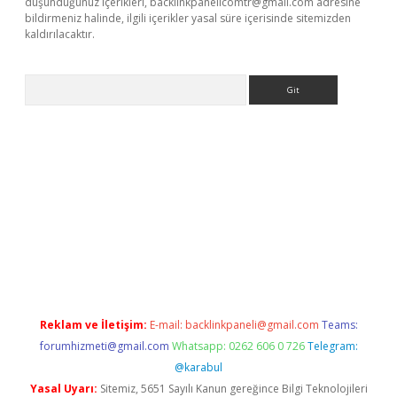
düşündüğünüz içerikleri,
backlinkpanelicomtr@gmail.com
adresine
bildirmeniz halinde, ilgili içerikler yasal süre içerisinde sitemizden
kaldırılacaktır.
Arama
ilbet casino
Reklam ve İletişim:
E-mail:
backlinkpaneli@gmail.com
Teams:
forumhizmeti@gmail.com
Whatsapp: 0262 606 0 726
Telegram:
@karabul
Yasal Uyarı:
Sitemiz, 5651 Sayılı Kanun gereğince Bilgi Teknolojileri