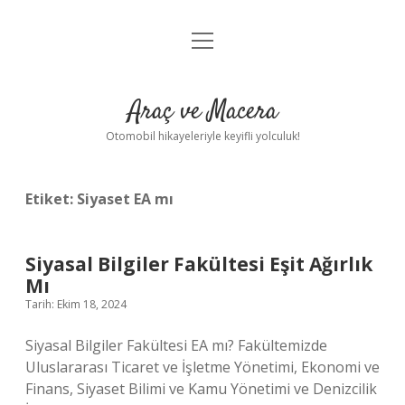
menüyü
Anasayfa
aç
Gizlilik Politikası
Araç ve Macera
Yasal Uyarı
Otomobil hikayeleriyle keyifli yolculuk!
Hakkımızda
Etiket:
Siyaset EA mı
Siyasal Bilgiler Fakültesi Eşit Ağırlık
Mı
Tarih: Ekim 18, 2024
Siyasal Bilgiler Fakültesi EA mı? Fakültemizde
Uluslararası Ticaret ve İşletme Yönetimi, Ekonomi ve
Finans, Siyaset Bilimi ve Kamu Yönetimi ve Denizcilik