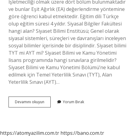
İşletmeciliği olmak üzere dört bölüm bulunmaktadır
ve bunlar Eşit Ağırlık (EA) değerlendirme yöntemine
göre öğrenci kabul etmektedir. Eğitim dili Türkçe
olup eğitim süresi 4 yıldır. Siyasal Bilgiler Fakültesi
hangi alan? Siyaset Bilimi Enstitüsü; Genel olarak
siyasal sistemleri, süreçleri ve davranışları inceleyen
sosyal bilimler içerisinde bir disiplindir. Siyaset bilimi
TYT mi AYT mi? Siyaset Bilimi ve Kamu Yönetimi
lisans programında hangi sınavlara girilmelidir?
Siyaset Bilimi ve Kamu Yönetimi Bölümü’ne kabul
edilmek için Temel Yeterlilik Sınavı (TYT), Alan
Yeterlilik Sınavı (AYT)…
Siyasal
Devamını okuyun
Yorum Bırak
Bilgiler
Fakültesi
Eşit
Ağırlık
Mı
https://atomyazilim.com.tr
https://bano.com.tr