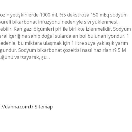
 doz = yetişkinlerde 1000 mL %5 dekstroza 150 mEq sodyum
üreli bikarbonat infüzyonu nedeniyle sıvı yüklenmesi,
bilir. Kan gazı ölçümleri pH ile birlikte izlenmelidir. Sodyum
ral içeriğine sahip doğal sularda en bol bulunan iyondur. 1
nedenle, bu miktara ulaşmak için 1 litre suya yaklaşık yarım
gundur. Sodyum bikarbonat çözeltisi nasıl hazırlanır? 5 M
duğunu varsayarak, şu…
://danna.com.tr
Sitemap