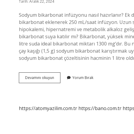
Tarih: Aralık 22, 2024
Sodyum bikarbonat infüzyonu nasıl hazırlanır? Ek
bikarbonat eklenerek 250 mL/saat infüzyon. Uzun s
hipokalemi, hipernatremi ve metabolik alkaloz gelişe
bikarbonat suya katılır mı? Bikarbonat, yüksek mine
litre suda ideal bikarbonat miktarı 1300 mg’dır. Bu 
çay kaşığı (1,5 g) sodyum bikarbonat karıştırmak uy
sodyum bikarbonat çözeltisinin hacminin 1 litre ol
Sodyum
Devamını okuyun
Yorum Bırak
Bikarbonat
Ne
Ile
Sulandırılır
https://atomyazilim.com.tr
https://bano.com.tr
https