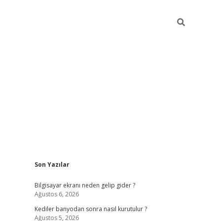
Sidebar
Son Yazılar
ilbet casi
Bilgisayar ekranı neden gelip gider ?
Ağustos 6, 2026
Kediler banyodan sonra nasıl kurutulur ?
Ağustos 5, 2026