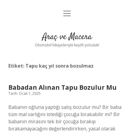
menüyü
Anasayfa
aç
Gizlilik Politikası
Araç ve Macera
Yasal Uyarı
Otomobil hikayeleriyle keyifli yolculuk!
Hakkımızda
Etiket:
Tapu kaç yıl sonra bozulmaz
Babadan Alınan Tapu Bozulur Mu
Tarih: Ocak 1, 2025
Babanın oğluna yaptığı satış bozulur mu? Bir baba
tüm mal varlığını istediği çocuğa bırakabilir mi? Bir
babanın mirasını tek bir çocuğa bırakıp
bırakamayacağını değerlendirirken, yasal olarak