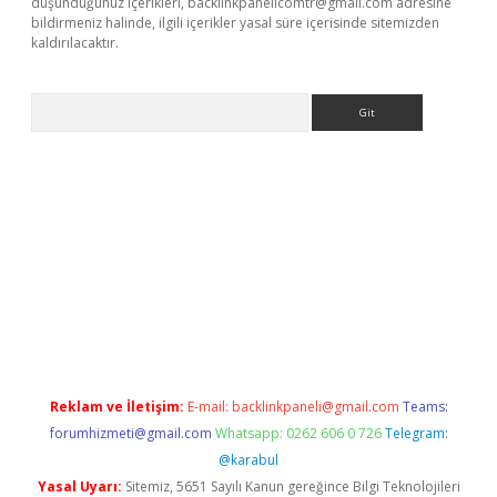
düşündüğünüz içerikleri,
backlinkpanelicomtr@gmail.com
adresine
bildirmeniz halinde, ilgili içerikler yasal süre içerisinde sitemizden
kaldırılacaktır.
Arama
asino
Reklam ve İletişim:
E-mail:
backlinkpaneli@gmail.com
Teams:
forumhizmeti@gmail.com
Whatsapp: 0262 606 0 726
Telegram:
@karabul
Yasal Uyarı:
Sitemiz, 5651 Sayılı Kanun gereğince Bilgi Teknolojileri