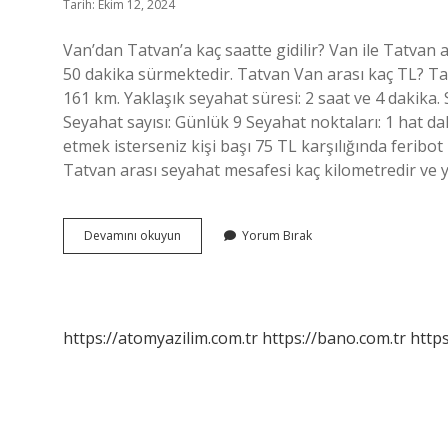
Tarih: Ekim 12, 2024
Van’dan Tatvan’a kaç saatte gidilir? Van ile Tatvan
50 dakika sürmektedir. Tatvan Van arası kaç TL? Tat
161 km. Yaklaşık seyahat süresi: 2 saat ve 4 dakika. 
Seyahat sayısı: Günlük 9 Seyahat noktaları: 1 hat 
etmek isterseniz kişi başı 75 TL karşılığında feribot 
Tatvan arası seyahat mesafesi kaç kilometredir ve 
Van
Devamını okuyun
Yorum Bırak
Ve
Tatvan
Arası
Kaç
Saat
https://atomyazilim.com.tr
https://bano.com.tr
https