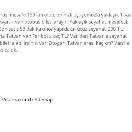
 arası mesafe 139 km olup, en hızlı uçuşumuzla yaklaşık 1 saa
van – Van otobüs bileti arayın. Yaklaşık seyahat mesafesi:
Son satış 53 dakika önce yapıldı. En ucuz seyahat: 200 TL.
daha Tatvan Van Feribotu kaç TL? Van’dan Tatvan’a seyahat
bileti alabilirsiniz. Van Otogarı Tatvan arası kaç km? Van ile
yolculuk…
://danna.com.tr
Sitemap