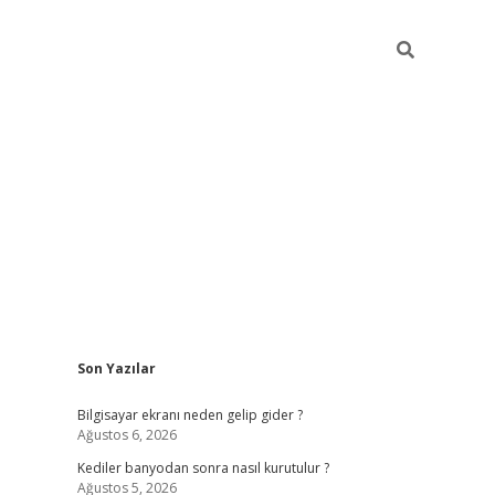
Sidebar
Son Yazılar
ilbet casi
Bilgisayar ekranı neden gelip gider ?
Ağustos 6, 2026
Kediler banyodan sonra nasıl kurutulur ?
Ağustos 5, 2026