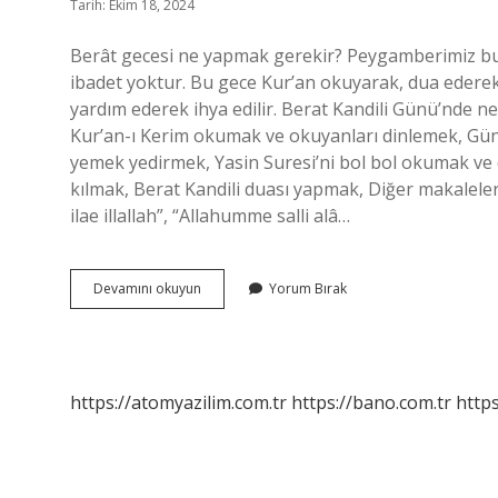
Tarih: Ekim 18, 2024
Berât gecesi ne yapmak gerekir? Peygamberimiz bu ge
ibadet yoktur. Bu gece Kur’an okuyarak, dua ederek v
yardım ederek ihya edilir. Berat Kandili Günü’nde nel
Kur’an-ı Kerim okumak ve okuyanları dinlemek, Günd
yemek yedirmek, Yasin Suresi’ni bol bol okumak ve 
kılmak, Berat Kandili duası yapmak, Diğer makaleler
ilae illallah”, “Allahumme salli alâ…
Berat
Devamını okuyun
Yorum Bırak
Gecesi
Ne
Yapmalı
https://atomyazilim.com.tr
https://bano.com.tr
https