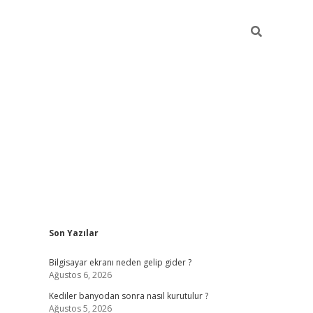
Sidebar
Son Yazılar
ilbet casi
Bilgisayar ekranı neden gelip gider ?
Ağustos 6, 2026
Kediler banyodan sonra nasıl kurutulur ?
Ağustos 5, 2026