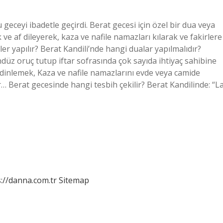
ceyi ibadetle geçirdi. Berat gecesi için özel bir dua veya
e af dileyerek, kaza ve nafile namazları kılarak ve fakirlere
er yapılır? Berat Kandili’nde hangi dualar yapılmalıdır?
üz oruç tutup iftar sofrasında çok sayıda ihtiyaç sahibine
dinlemek, Kaza ve nafile namazlarını evde veya camide
… Berat gecesinde hangi tesbih çekilir? Berat Kandilinde: “L
://danna.com.tr
Sitemap