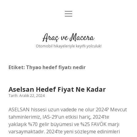
menüyü
Anasayfa
aç
Gizlilik Politikası
Araç ve Macera
Yasal Uyarı
Otomobil hikayeleriyle keyifli yolculuk!
Hakkımızda
Etiket:
Thyao hedef fiyatı nedir
Aselsan Hedef Fiyat Ne Kadar
Tarih: Aralık 22, 2024
ASELSAN hissesi uzun vadede ne olur 2024? Mevcut
tahminlerimiz, IAS-29’un etkisi hariç, 2024’te
yaklaşık %70 gelir büyümesi ve %25 FAVÖK marjı
varsaymaktadır. 2024’te yeni sözleşme edinimleri