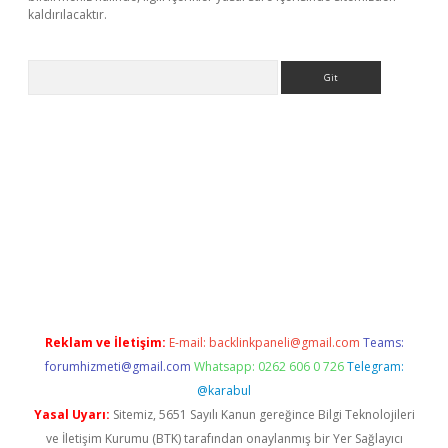
kaldırılacaktır.
Arama
ilbet casino
Reklam ve İletişim:
E-mail:
backlinkpaneli@gmail.com
Teams:
forumhizmeti@gmail.com
Whatsapp: 0262 606 0 726
Telegram:
@karabul
Yasal Uyarı:
Sitemiz, 5651 Sayılı Kanun gereğince Bilgi Teknolojileri
ve İletişim Kurumu (BTK) tarafından onaylanmış bir Yer Sağlayıcı