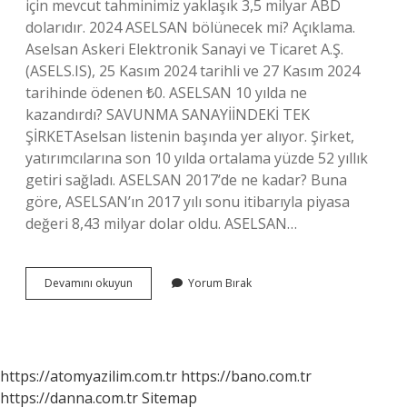
için mevcut tahminimiz yaklaşık 3,5 milyar ABD
dolarıdır. 2024 ASELSAN bölünecek mi? Açıklama.
Aselsan Askeri Elektronik Sanayi ve Ticaret A.Ş.
(ASELS.IS), 25 Kasım 2024 tarihli ve 27 Kasım 2024
tarihinde ödenen ₺0. ASELSAN 10 yılda ne
kazandırdı? SAVUNMA SANAYİİNDEKİ TEK
ŞİRKETAselsan listenin başında yer alıyor. Şirket,
yatırımcılarına son 10 yılda ortalama yüzde 52 yıllık
getiri sağladı. ASELSAN 2017’de ne kadar? Buna
göre, ASELSAN’ın 2017 yılı sonu itibarıyla piyasa
değeri 8,43 milyar dolar oldu. ASELSAN…
Aselsan
Devamını okuyun
Yorum Bırak
Hedef
Fiyat
Ne
Kadar
https://atomyazilim.com.tr
https://bano.com.tr
https://danna.com.tr
Sitemap