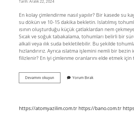
Tarih: Aralık 22, 2024
En kolay çimlendirme nasıl yapılır? Bir kasede su k
su dökün ve 10-15 dakika bekletin. Islatılmış tohum
ısının oluşturduğu küçük çatlaklardan nem çekmeye 
Sıcak ve soğuk tabakalama, tohumları belirli bir süre
alkali veya ılık suda bekletilebilir. Bu şekilde tohu
hızlandırırız. Ayrıca ıslatma işlemini nemli bir bezin 
filizlenir? En iyi çimlenme oranlarını elde etmek içi
En
Devamını okuyun
Yorum Bırak
Hızlı
Ne
Çimlenir
https://atomyazilim.com.tr
https://bano.com.tr
https