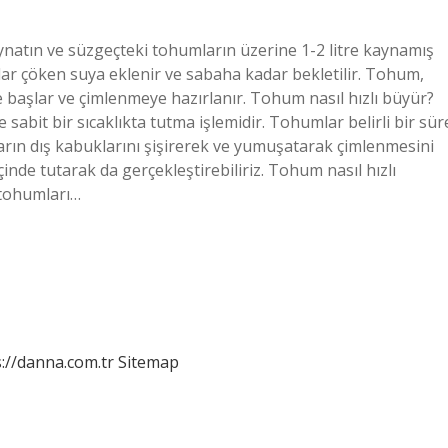
aynatın ve süzgeçteki tohumların üzerine 1-2 litre kaynamış
lar çöken suya eklenir ve sabaha kadar bekletilir. Tohum,
başlar ve çimlenmeye hazırlanır. Tohum nasıl hızlı büyür?
 sabit bir sıcaklıkta tutma işlemidir. Tohumlar belirli bir sür
mların dış kabuklarını şişirerek ve yumuşatarak çimlenmesini
içinde tutarak da gerçekleştirebiliriz. Tohum nasıl hızlı
n tohumları…
://danna.com.tr
Sitemap