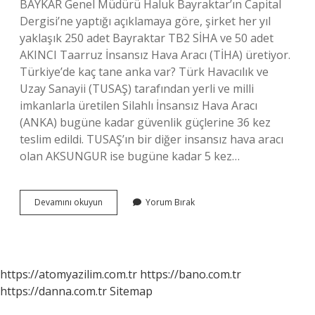
BAYKAR Genel Müdürü Haluk Bayraktar’ın Capital
Dergisi’ne yaptığı açıklamaya göre, şirket her yıl
yaklaşık 250 adet Bayraktar TB2 SİHA ve 50 adet
AKINCI Taarruz İnsansız Hava Aracı (TİHA) üretiyor.
Türkiye’de kaç tane anka var? Türk Havacılık ve
Uzay Sanayii (TUSAŞ) tarafından yerli ve milli
imkanlarla üretilen Silahlı İnsansız Hava Aracı
(ANKA) bugüne kadar güvenlik güçlerine 36 kez
teslim edildi. TUSAŞ’ın bir diğer insansız hava aracı
olan AKSUNGUR ise bugüne kadar 5 kez…
Türkiyede
Devamını okuyun
Yorum Bırak
Kaç
Tane
Akıncı
Var
https://atomyazilim.com.tr
https://bano.com.tr
https://danna.com.tr
Sitemap