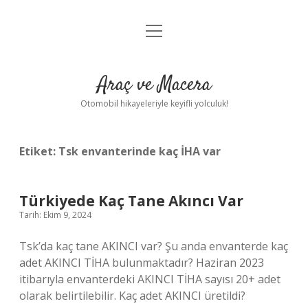
menüyü
Anasayfa
aç
Gizlilik Politikası
Araç ve Macera
Yasal Uyarı
Otomobil hikayeleriyle keyifli yolculuk!
Hakkımızda
Etiket:
Tsk envanterinde kaç İHA var
Türkiyede Kaç Tane Akıncı Var
Tarih: Ekim 9, 2024
Tsk’da kaç tane AKINCI var? Şu anda envanterde kaç
adet AKINCI TİHA bulunmaktadır? Haziran 2023
itibarıyla envanterdeki AKINCI TİHA sayısı 20+ adet
olarak belirtilebilir. Kaç adet AKINCI üretildi?