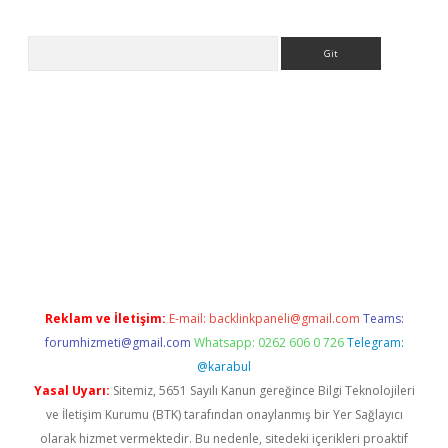
Arama
ilbet casino
Reklam ve İletişim:
E-mail:
backlinkpaneli@gmail.com
Teams:
forumhizmeti@gmail.com
Whatsapp: 0262 606 0 726
Telegram:
@karabul
Yasal Uyarı:
Sitemiz, 5651 Sayılı Kanun gereğince Bilgi Teknolojileri
ve İletişim Kurumu (BTK) tarafından onaylanmış bir Yer Sağlayıcı
olarak hizmet vermektedir. Bu nedenle, sitedeki içerikleri proaktif