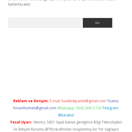
kaldırılacaktır.
Arama
ilbet casino
Reklam ve İletişim:
E-mail:
backlinkpaneli@gmail.com
Teams:
forumhizmeti@gmail.com
Whatsapp: 0262 606 0 726
Telegram:
@karabul
Yasal Uyarı:
Sitemiz, 5651 Sayılı Kanun gereğince Bilgi Teknolojileri
ve İletişim Kurumu (BTK) tarafından onaylanmış bir Yer Sağlayıcı