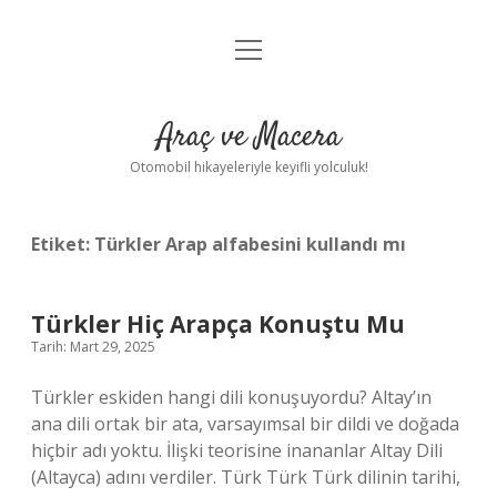
menüyü
Anasayfa
aç
Gizlilik Politikası
Araç ve Macera
Yasal Uyarı
Otomobil hikayeleriyle keyifli yolculuk!
Hakkımızda
Etiket:
Türkler Arap alfabesini kullandı mı
Türkler Hiç Arapça Konuştu Mu
Tarih: Mart 29, 2025
Türkler eskiden hangi dili konuşuyordu? Altay’ın
ana dili ortak bir ata, varsayımsal bir dildi ve doğada
hiçbir adı yoktu. İlişki teorisine inananlar Altay Dili
(Altayca) adını verdiler. Türk Türk Türk dilinin tarihi,