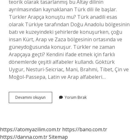
teorik olarak tasarlanmış bu Altay dilinin
ayrılmasından kaynaklanan Türk dili ile başlar.
Türkler Arapça konuştu mu? Türk anadili esas
olarak Türkiye tarafından Doğu Anadolu bölgesinin
batı ve kuzeyindeki şehirlerde konuşurken, çoğu
insan Kürt, Arap ve Zaza bölgesinin ortasında ve
güneydoğusunda konuşur. Türkler ne zaman
Arapçaya geçti? Kendini ifade etmek için farklı
dönemlerde çeşitli alfabeler kullandı. Göktürk
Uygur, Nesturi-Seicriac, Mani, Brahmi, Tibet, Çin ve
Moğol-Passepa, Latin ve Arap alfabeleri…
Türkler
Devamını okuyun
Yorum Bırak
Hiç
Arapça
Konuştu
Mu
https://atomyazilim.com.tr
https://bano.com.tr
https://danna.com.tr
Sitemap