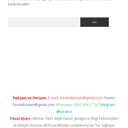
kaldırılacaktır.
Arama
o
Reklam ve İletişim:
E-mail:
backlinkpaneli@gmail.com
Teams:
forumhizmeti@gmail.com
Whatsapp: 0262 606 0 726
Telegram:
@karabul
Yasal Uyarı:
Sitemiz, 5651 Sayılı Kanun gereğince Bilgi Teknolojileri
ve İletişim Kurumu (BTK) tarafından onaylanmış bir Yer Sağlayıcı