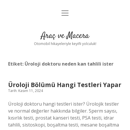
menüyü
Anasayfa
aç
Gizlilik Politikası
Araç ve Macera
Yasal Uyarı
Otomobil hikayeleriyle keyifli yolculuk!
Hakkımızda
Etiket:
Üroloji doktoru neden kan tahlili ister
Üroloji Bölümü Hangi Testleri Yapar
Tarih: Kasım 11, 2024
Üroloji doktoru hangi testleri ister? Ürolojik testler
ve normal değerler hakkında bilgiler. Sperm sayısı,
kısırlık testi, prostat kanseri testi, PSA testi, idrar
tahlili, sistoskopi, boşaltma testi, mesane boşaltma