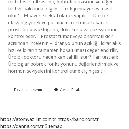
testi, testis ultrasonu, böbrek ultrasonu ve diğer
testler hakkında bilgiler. Üroloji muayenesi nasıl
olur? – Muayene rektal olarak yapılır. – Doktor
eldiven giyerek ve parmağını rektuma sokarak
prostatın büyüklüğünü, dokusunu ve pozisyonunu
kontrol eder. – Prostat tümör veya anormallikler
açısından incelenir. – İdrar yolunun açıklığı, idrar akış
hızı ve idrarın tamamen boşaltılması değerlendirilir.
Üroloji doktoru neden kan tahlili ister? Kan testleri:
Ürologlar böbrek fonksiyonunu değerlendirmek ve
hormon seviyelerini kontrol etmek için çeşitli…
Üroloji
Devamını okuyun
Yorum Bırak
Bölümü
Hangi
Testleri
Yapar
https://atomyazilim.com.tr
https://bano.com.tr
https://danna.com.tr
Sitemap