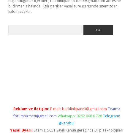
düşündüğünüz içerikleri,
backlinkpanelicomtr@gmail.com
adresine
bildirmeniz halinde, ilgili içerikler yasal süre içerisinde sitemizden
kaldırılacaktır.
Arama
ilbet casino
Reklam ve İletişim:
E-mail:
backlinkpaneli@gmail.com
Teams:
forumhizmeti@gmail.com
Whatsapp: 0262 606 0 726
Telegram:
@karabul
Yasal Uyarı:
Sitemiz, 5651 Sayılı Kanun gereğince Bilgi Teknolojileri