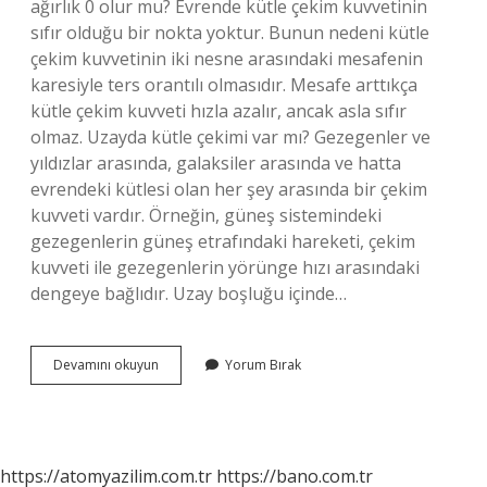
ağırlık 0 olur mu? Evrende kütle çekim kuvvetinin
sıfır olduğu bir nokta yoktur. Bunun nedeni kütle
çekim kuvvetinin iki nesne arasındaki mesafenin
karesiyle ters orantılı olmasıdır. Mesafe arttıkça
kütle çekim kuvveti hızla azalır, ancak asla sıfır
olmaz. Uzayda kütle çekimi var mı? Gezegenler ve
yıldızlar arasında, galaksiler arasında ve hatta
evrendeki kütlesi olan her şey arasında bir çekim
kuvveti vardır. Örneğin, güneş sistemindeki
gezegenlerin güneş etrafındaki hareketi, çekim
kuvveti ile gezegenlerin yörünge hızı arasındaki
dengeye bağlıdır. Uzay boşluğu içinde…
Uzay
Devamını okuyun
Yorum Bırak
Boşluğunda
Ağırlık
Var
Mı
https://atomyazilim.com.tr
https://bano.com.tr