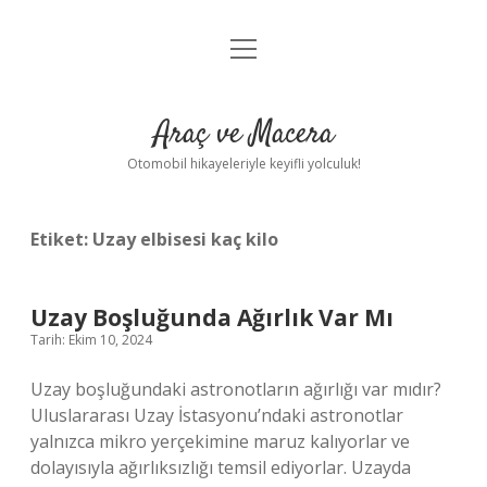
menüyü
Anasayfa
aç
Gizlilik Politikası
Araç ve Macera
Yasal Uyarı
Otomobil hikayeleriyle keyifli yolculuk!
Hakkımızda
Etiket:
Uzay elbisesi kaç kilo
Uzay Boşluğunda Ağırlık Var Mı
Tarih: Ekim 10, 2024
Uzay boşluğundaki astronotların ağırlığı var mıdır?
Uluslararası Uzay İstasyonu’ndaki astronotlar
yalnızca mikro yerçekimine maruz kalıyorlar ve
dolayısıyla ağırlıksızlığı temsil ediyorlar. Uzayda