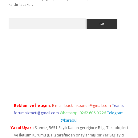
kaldırılacaktır.
Arama
o
Reklam ve İletişim:
E-mail:
backlinkpaneli@gmail.com
Teams:
forumhizmeti@gmail.com
Whatsapp: 0262 606 0 726
Telegram:
@karabul
Yasal Uyarı:
Sitemiz, 5651 Sayılı Kanun gereğince Bilgi Teknolojileri
ve İletişim Kurumu (BTK) tarafından onaylanmış bir Yer Sağlayıcı