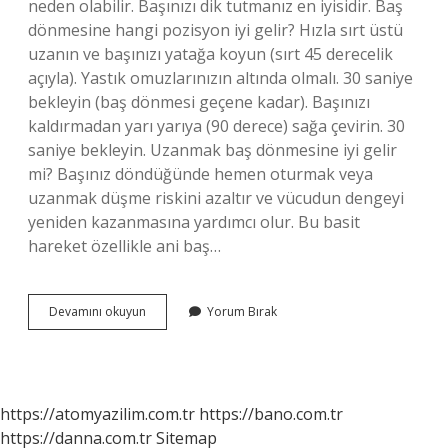
neden olabilir. Başınızı dik tutmanız en iyisidir. Baş
dönmesine hangi pozisyon iyi gelir? Hızla sırt üstü
uzanın ve başınızı yatağa koyun (sırt 45 derecelik
açıyla). Yastık omuzlarınızın altında olmalı. 30 saniye
bekleyin (baş dönmesi geçene kadar). Başınızı
kaldırmadan yarı yarıya (90 derece) sağa çevirin. 30
saniye bekleyin. Uzanmak baş dönmesine iyi gelir
mi? Başınız döndüğünde hemen oturmak veya
uzanmak düşme riskini azaltır ve vücudun dengeyi
yeniden kazanmasına yardımcı olur. Bu basit
hareket özellikle ani baş…
Baş
Devamını okuyun
Yorum Bırak
Dönmesi
Olan
Nasıl
Yatmalı
https://atomyazilim.com.tr
https://bano.com.tr
https://danna.com.tr
Sitemap