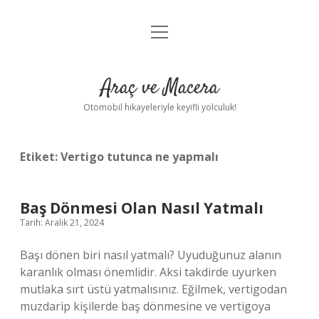
menüyü
Anasayfa
aç
Gizlilik Politikası
Araç ve Macera
Yasal Uyarı
Otomobil hikayeleriyle keyifli yolculuk!
Hakkımızda
Etiket:
Vertigo tutunca ne yapmalı
Baş Dönmesi Olan Nasıl Yatmalı
Tarih: Aralık 21, 2024
Başı dönen biri nasıl yatmalı? Uyuduğunuz alanın
karanlık olması önemlidir. Aksi takdirde uyurken
mutlaka sırt üstü yatmalısınız. Eğilmek, vertigodan
muzdarip kişilerde baş dönmesine ve vertigoya