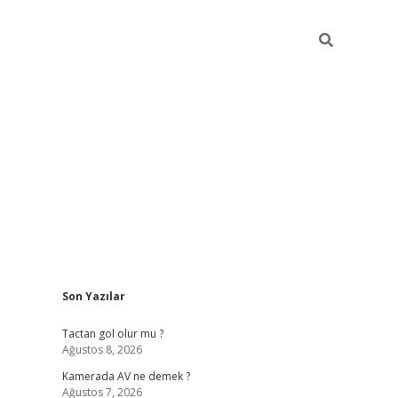
Sidebar
Son Yazılar
ilbet casino
Tactan gol olur mu ?
Ağustos 8, 2026
Kamerada AV ne demek ?
Ağustos 7, 2026