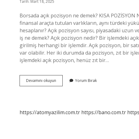
Tarih: Mart 18, 2025
Borsada açık pozisyon ne demek? KISA POZİSYON NED
finansal araçta tutulan varlıkların, aynı türdeki yü
hesaplanır? Açık pozisyon sayısı, piyasadaki uzun ve
iş ne demek? Açık pozisyon nedir? Bir işlemdeki açı
girilmiş herhangi bir işlemdir. Açık pozisyon, bir s
var olabilir. Her iki durumda da pozisyon, zıt bir iş
işlemdeki açık pozisyon, henüz zıt bir…
Açık
Devamını okuyun
Yorum Bırak
Pozisyon
Değişimi
Nedir
https://atomyazilim.com.tr
https://bano.com.tr
https