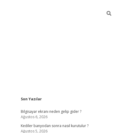
Sidebar
Son Yazılar
ilbet casi
Bilgisayar ekranı neden gelip gider ?
Ağustos 6, 2026
Kediler banyodan sonra nasıl kurutulur ?
Ağustos 5, 2026