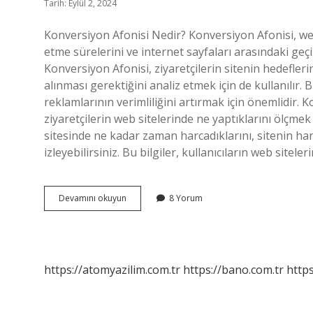
Tarih: Eylül 2, 2024
Konversiyon Afonisi Nedir? Konversiyon Afonisi, web s
etme sürelerini ve internet sayfaları arasındaki geçişl
Konversiyon Afonisi, ziyaretçilerin sitenin hedefler
alınması gerektiğini analiz etmek için de kullanılır. 
reklamlarının verimliliğini artırmak için önemlidir.
ziyaretçilerin web sitelerinde ne yaptıklarını ölçmek i
sitesinde ne kadar zaman harcadıklarını, sitenin hang
izleyebilirsiniz. Bu bilgiler, kullanıcıların web sitele
Konversiyon
Devamını okuyun
8 Yorum
Afonisi
nedir
https://atomyazilim.com.tr
https://bano.com.tr
https