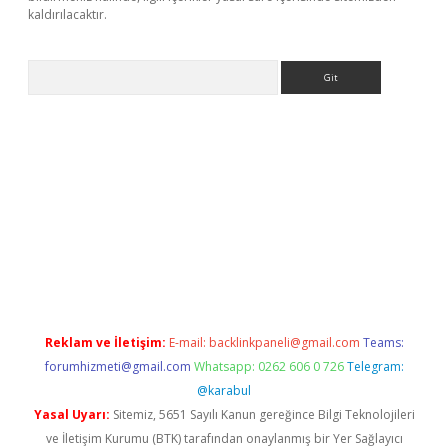
kaldırılacaktır.
Arama
ilbet casino
Reklam ve İletişim:
E-mail:
backlinkpaneli@gmail.com
Teams:
forumhizmeti@gmail.com
Whatsapp: 0262 606 0 726
Telegram:
@karabul
Yasal Uyarı:
Sitemiz, 5651 Sayılı Kanun gereğince Bilgi Teknolojileri
ve İletişim Kurumu (BTK) tarafından onaylanmış bir Yer Sağlayıcı