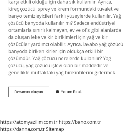
karşı etkili olduğu için daha sık kullanılır. Ayrıca,
kireç çözücü, sprey ve krem ​​formundaki tuvalet ve
banyo temizleyicileri farklı yüzeylerde kullanılır. Yağ
çözücü banyoda kullanılır mı? Sadece endüstriyel
ortamlarla sınırlı kalmayan, ev ve ofis gibi alanlarda
da oluşan leke ve kir birikimleri için yağ ve kir
çözücüler yardımcı olabilir. Ayrıca, lavabo yağ çözücü
banyoda biriken kirler için oldukça etkili bir
çözümdür. Yağ çözücü nerelerde kullanılır? Yağ
çözücü, yağ çözücü işlevi olan bir maddedir ve
genellikle mutfaktaki yağ birikintilerini gidermek…
Yağ
Devamını okuyun
Yorum Bırak
Çözücü
Ile
Tuvalet
Temizlenir
Mi
https://atomyazilim.com.tr
https://bano.com.tr
https://danna.com.tr
Sitemap