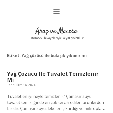
menüyü
Anasayfa
aç
Gizlilik Politikası
Araç ve Macera
Yasal Uyarı
Otomobil hikayeleriyle keyifli yolculuk!
Hakkımızda
Etiket:
Yağ çözücü ile bulaşık yıkanır mı
Yağ Çözücü Ile Tuvalet Temizlenir
Mi
Tarih: Ekim 16, 2024
Tuvalet en iyi neyle temizlenir? Çamaşır suyu,
tuvalet temizliğinde en çok tercih edilen ürünlerden
biridir. Çamaşır suyu, lekeleri çıkardığı ve mikroplara