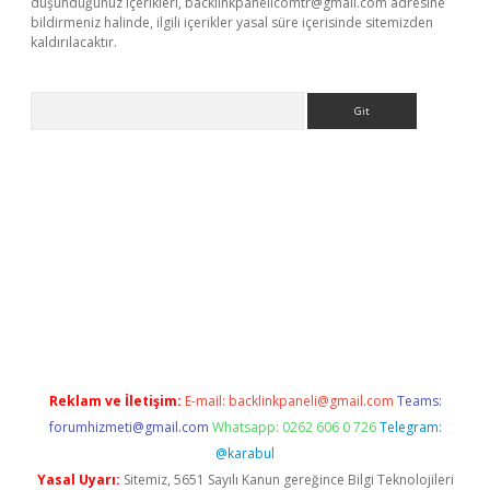
düşündüğünüz içerikleri,
backlinkpanelicomtr@gmail.com
adresine
bildirmeniz halinde, ilgili içerikler yasal süre içerisinde sitemizden
kaldırılacaktır.
Arama
lbet casino
Reklam ve İletişim:
E-mail:
backlinkpaneli@gmail.com
Teams:
forumhizmeti@gmail.com
Whatsapp: 0262 606 0 726
Telegram:
@karabul
Yasal Uyarı:
Sitemiz, 5651 Sayılı Kanun gereğince Bilgi Teknolojileri