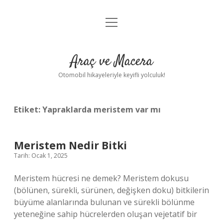
menüyü
Anasayfa
aç
Gizlilik Politikası
Araç ve Macera
Yasal Uyarı
Otomobil hikayeleriyle keyifli yolculuk!
Hakkımızda
Etiket:
Yapraklarda meristem var mı
Meristem Nedir Bitki
Tarih: Ocak 1, 2025
Meristem hücresi ne demek? Meristem dokusu
(bölünen, sürekli, sürünen, değişken doku) bitkilerin
büyüme alanlarında bulunan ve sürekli bölünme
yeteneğine sahip hücrelerden oluşan vejetatif bir