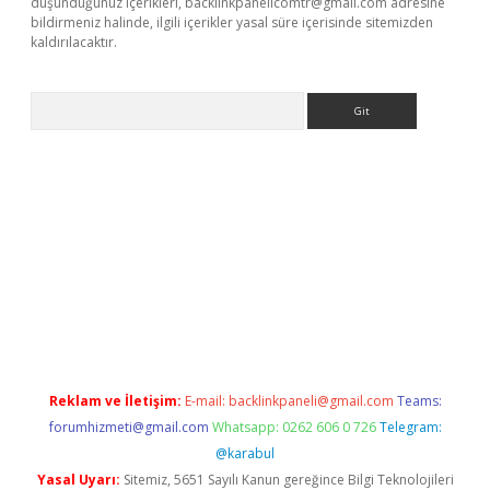
düşündüğünüz içerikleri,
backlinkpanelicomtr@gmail.com
adresine
bildirmeniz halinde, ilgili içerikler yasal süre içerisinde sitemizden
kaldırılacaktır.
Arama
ilbet casino
Reklam ve İletişim:
E-mail:
backlinkpaneli@gmail.com
Teams:
forumhizmeti@gmail.com
Whatsapp: 0262 606 0 726
Telegram:
@karabul
Yasal Uyarı:
Sitemiz, 5651 Sayılı Kanun gereğince Bilgi Teknolojileri