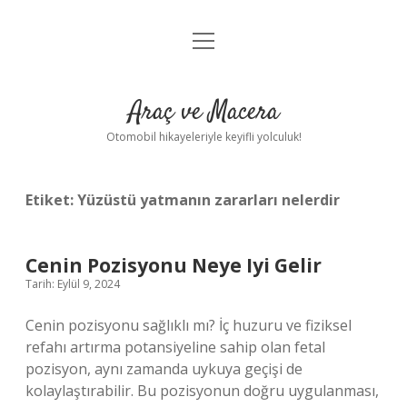
menüyü
Anasayfa
aç
Gizlilik Politikası
Araç ve Macera
Yasal Uyarı
Otomobil hikayeleriyle keyifli yolculuk!
Hakkımızda
Etiket:
Yüzüstü yatmanın zararları nelerdir
Cenin Pozisyonu Neye Iyi Gelir
Tarih: Eylül 9, 2024
Cenin pozisyonu sağlıklı mı? İç huzuru ve fiziksel
refahı artırma potansiyeline sahip olan fetal
pozisyon, aynı zamanda uykuya geçişi de
kolaylaştırabilir. Bu pozisyonun doğru uygulanması,