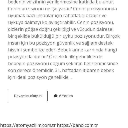
bedenin ve zihnin yenilenmesine katkıda bulunur.
Cenin pozisyonu ne işe yarar? Cenin pozisyonunda
uyumak bazı insanlar için rahatlatıcı olabilir ve
uykuya dalmayı kolaylaştırabilir. Cenin pozisyonu,
dizlerin göğse doğru çekildiği ve vücudun dairesel
bir şekilde büküldüğü bir uyku pozisyonudur. Birçok
insan için bu pozisyon güvenlik ve sağlam destek
hissini sembolize eder. Bebek anne karnında hangi
pozisyonda durur? Öncelikle ilk gebeliklerde
bebeğin pozisyonu doğum şeklinin belirlenmesinde
son derece önemlidir. 31. haftadan itibaren bebek
için ideal pozisyon genellikle…
Cenin
Devamını okuyun
6 Yorum
Pozisyonu
Neye
Iyi
Gelir
https://atomyazilim.com.tr
https://bano.com.tr