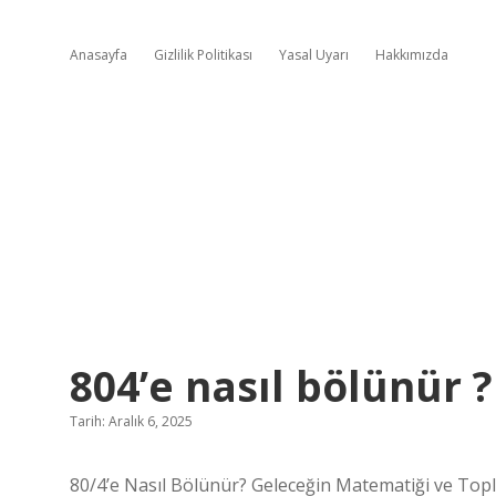
Anasayfa
Gizlilik Politikası
Yasal Uyarı
Hakkımızda
804’e nasıl bölünür ?
Tarih: Aralık 6, 2025
80/4’e Nasıl Bölünür? Geleceğin Matematiği ve Top