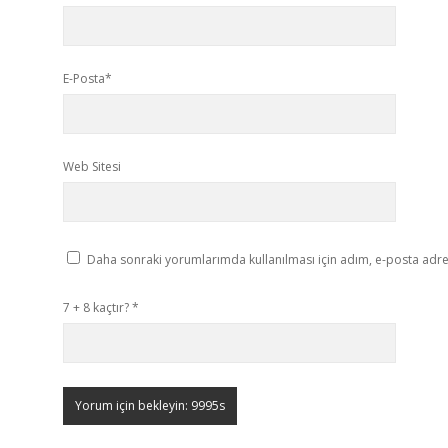
E-Posta*
Web Sitesi
Daha sonraki yorumlarımda kullanılması için adım, e-posta adres
7 + 8 kaçtır?
*