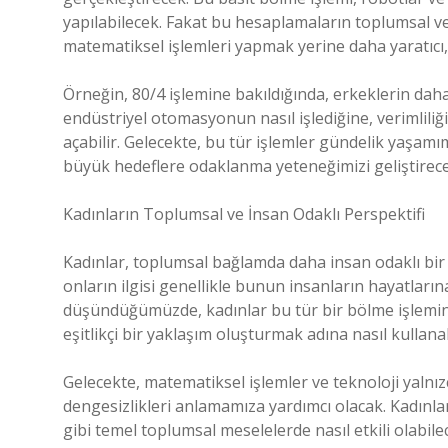
yapılabilecek. Fakat bu hesaplamaların toplumsal ve
matematiksel işlemleri yapmak yerine daha yaratıcı, 
Örneğin, 80/4 işlemine bakıldığında, erkeklerin daha 
endüstriyel otomasyonun nasıl işlediğine, verimliliği
açabilir. Gelecekte, bu tür işlemler gündelik yaşam
büyük hedeflere odaklanma yeteneğimizi geliştirece
Kadınların Toplumsal ve İnsan Odaklı Perspektifi
Kadınlar, toplumsal bağlamda daha insan odaklı bir y
onların ilgisi genellikle bunun insanların hayatlarına 
düşündüğümüzde, kadınlar bu tür bir bölme işlemini
eşitlikçi bir yaklaşım oluşturmak adına nasıl kullanab
Gelecekte, matematiksel işlemler ve teknoloji yalnı
dengesizlikleri anlamamıza yardımcı olacak. Kadınlar,
gibi temel toplumsal meselelerde nasıl etkili olabi