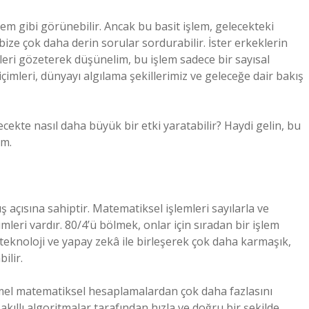
şlem gibi görünebilir. Ancak bu basit işlem, gelecekteki
ize çok daha derin sorular sordurabilir. İster erkeklerin
kileri gözeterek düşünelim, bu işlem sadece bir sayısal
mleri, dünyayı algılama şekillerimiz ve geleceğe dair bakış
lecekte nasıl daha büyük bir etki yaratabilir? Haydi gelin, bu
ım.
ış açısına sahiptir. Matematiksel işlemleri sayılarla ve
eri vardır. 80/4’ü bölmek, onlar için sıradan bir işlem
 teknoloji ve yapay zekâ ile birleşerek çok daha karmaşık,
ilir.
mel matematiksel hesaplamalardan çok daha fazlasını
akıllı algoritmalar tarafından hızla ve doğru bir şekilde