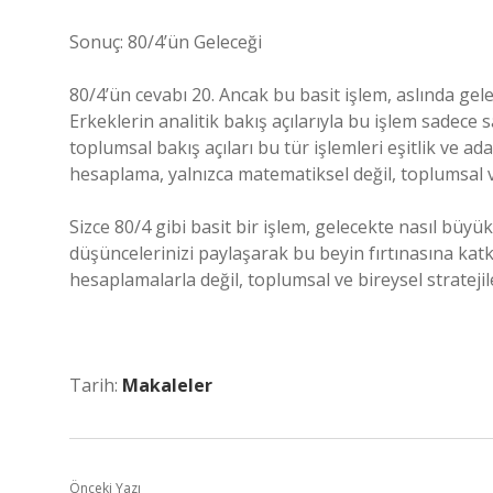
Sonuç: 80/4’ün Geleceği
80/4’ün cevabı 20. Ancak bu basit işlem, aslında ge
Erkeklerin analitik bakış açılarıyla bu işlem sadece say
toplumsal bakış açıları bu tür işlemleri eşitlik ve ad
hesaplama, yalnızca matematiksel değil, toplumsal ve
Sizce 80/4 gibi basit bir işlem, gelecekte nasıl büyük
düşüncelerinizi paylaşarak bu beyin fırtınasına kat
hesaplamalarla değil, toplumsal ve bireysel stratejil
Tarih:
Makaleler
Önceki Yazı