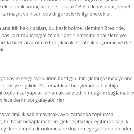
 ekonomik sonuçları neler olacak? Belki de insanlar, temel
karmaşık ve insan odaklı görevlerle ilgilenecekler.
analitik bakış açıları, bu basit bölme işleminin ötesinde,
 nasıl artırabileceğimize dair derinlemesine analizlere yol
ımızda birer araç olmaktan çıkacak, stratejik düşünme ve dah
k.
aklaşım sergileyebilirler. 80/4 gibi bir işlemi çözmek yerine,
etkisiyle ilgilidir. Matematiksel bir işlemdeki basitliği
 toplumsal yapıları anlamak, adaletli bir dağılım sağlamak v
ileceklerini sorgulayabilirler.
zca verimlilik sağlamayacak, aynı zamanda toplumsal
 bu basit hesaplamaların, gelir eşitsizliği, eğitim ve sağlık
leceği konusunda derinlemesine düşünmeye yatkın olabilirler.