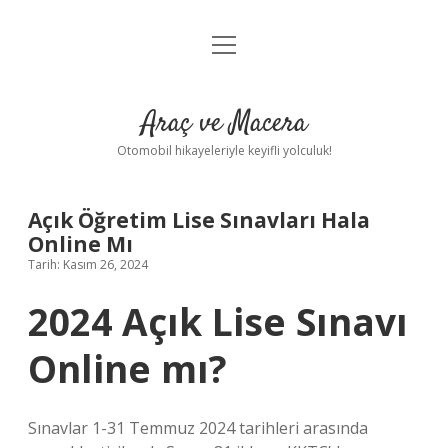
menüyü
Anasayfa
aç
Gizlilik Politikası
Araç ve Macera
Yasal Uyarı
Otomobil hikayeleriyle keyifli yolculuk!
Hakkımızda
Açık Öğretim Lise Sınavları Hala
Online Mı
Tarih: Kasım 26, 2024
2024 Açık Lise Sınavı
Online mı?
Sınavlar 1-31 Temmuz 2024 tarihleri ​​arasında