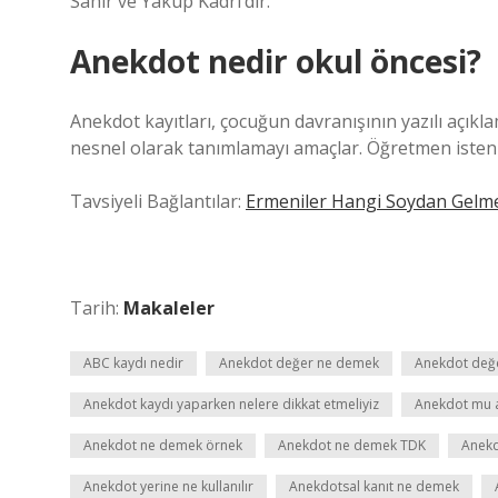
Sâhir ve Yakup Kadri’dir.
Anekdot nedir okul öncesi?
Anekdot kayıtları, çocuğun davranışının yazılı açıkl
nesnel olarak tanımlamayı amaçlar. Öğretmen istenirs
Tavsiyeli Bağlantılar:
Ermeniler Hangi Soydan Gelm
Tarih:
Makaleler
ABC kaydı nedir
Anekdot değer ne demek
Anekdot değ
Anekdot kaydı yaparken nelere dikkat etmeliyiz
Anekdot mu 
Anekdot ne demek örnek
Anekdot ne demek TDK
Anekd
Anekdot yerine ne kullanılır
Anekdotsal kanıt ne demek