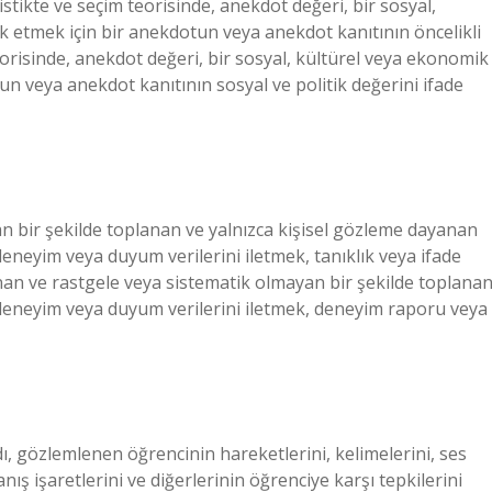
uistikte ve seçim teorisinde, anekdot değeri, bir sosyal,
k etmek için bir anekdotun veya anekdot kanıtının öncelikli
teorisinde, anekdot değeri, bir sosyal, kültürel veya ekonomik
n veya anekdot kanıtının sosyal ve politik değerini ifade
n bir şekilde toplanan ve yalnızca kişisel gözleme dayanan
 deneyim veya duyum verilerini iletmek, tanıklık veya ifade
anan ve rastgele veya sistematik olmayan bir şekilde toplana
el deneyim veya duyum verilerini iletmek, deneyim raporu veya
dı, gözlemlenen öğrencinin hareketlerini, kelimelerini, ses
ış işaretlerini ve diğerlerinin öğrenciye karşı tepkilerini