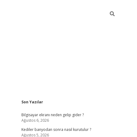
Sidebar
Son Yazılar
ilbet casino
Bilgisayar ekranı neden gelip gider ?
Ağustos 6, 2026
Kediler banyodan sonra nasıl kurutulur ?
Ağustos 5, 2026