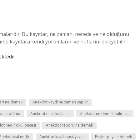
amalarıdır. Bu kayıtlar, ne zaman, nerede ve ne olduğunu
e kayıtlara kendi yorumlarını ve notlarını ekleyebilir.
ektedir
eri ne demek
Anekdot kaydı ne zaman yapılır
anektod mu
Anekdot nasıl kullanılır
Anekdot ne demek bulmaca
ot nedir okul öncesi
Anekdot raporu ne demek
Anekdotsal nedir
Anektod kaydı nasıl yazılır
Peyler pey ne demek