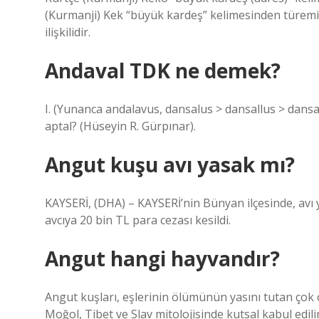
(Kurmanji) Kek “büyük kardeş” kelimesinden türemiştir. Bu 
ilişkilidir.
Andaval TDK ne demek?
I. (Yunanca andalavus, dansalus > dansallus > dansalli
aptal? (Hüseyin R. Gürpınar).
Angut kuşu avı yasak mı?
KAYSERİ, (DHA) – KAYSERİ’nin Bünyan ilçesinde, avı 
avcıya 20 bin TL para cezası kesildi.
Angut hangi hayvandır?
Angut kuşları, eşlerinin ölümünün yasını tutan çok ö
Moğol, Tibet ve Slav mitolojisinde kutsal kabul edili