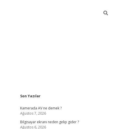
Sidebar
Son Yazılar
ilbet casino
Kamerada AV ne demek ?
Ağustos 7, 2026
Bilgisayar ekranı neden gelip gider ?
Ağustos 6, 2026