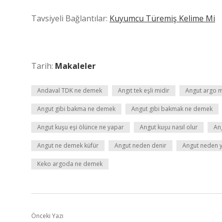
Tavsiyeli Bağlantılar:
Kuyumcu Türemiş Kelime Mi
Tarih:
Makaleler
Andaval TDK ne demek
Angıt tek eşli midir
Angut argo 
Angut gibi bakma ne demek
Angut gibi bakmak ne demek
Angut kuşu eşi ölünce ne yapar
Angut kuşu nasıl olur
An
Angut ne demek küfür
Angut neden denir
Angut neden 
Keko argoda ne demek
Önceki Yazı