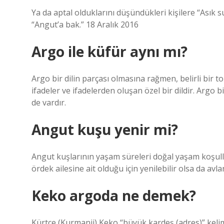
Ya da aptal olduklarını düşündükleri kişilere “Asık s
“Angut’a bak.” 18 Aralık 2016
Argo ile küfür aynı mı?
Argo bir dilin parçası olmasına rağmen, belirli bir 
ifadeler ve ifadelerden oluşan özel bir dildir. Argo
de vardır.
Angut kuşu yenir mi?
Angut kuşlarının yaşam süreleri doğal yaşam koşullar
ördek ailesine ait olduğu için yenilebilir olsa da avl
Keko argoda ne demek?
Kürtçe (Kurmanji) Keko “büyük kardeş (adres)” keli