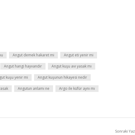
mu
Angut demek hakaret mi
Angut eti yenir mi
Angut hangi hayvandır
Angut kuşu avı yasak mı
gut kuşu yenir mi
Angut kuşunun hikayesi nedir
yasak
Angutun anlamı ne
Argo ile küfür aynı mı
Sonraki Yaz