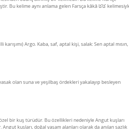
kelime aynı anlama gelen Farsça kākā کاکا kelimesiyle
 karışımı) Argo. Kaba, saf, aptal kişi, salak: Sen aptal mısın,
yasak olan suna ve yeşilbaş ördekleri yakalayıp besleyen
zel bir kuş türüdür. Bu özellikleri nedeniyle Angut kuşları
r. Angut kuşları, doğal yaşam alanları olarak da anılan sazlık