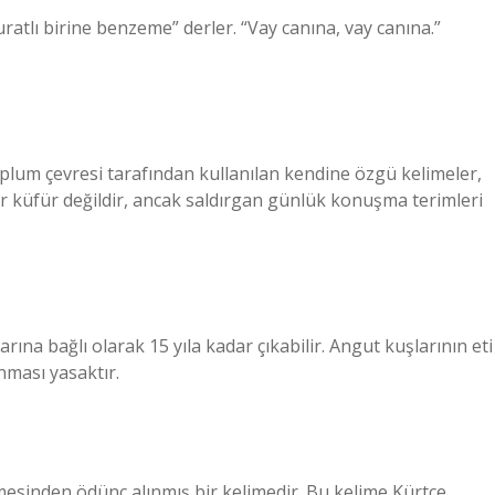
uratlı birine benzeme” derler. “Vay canına, vay canına.”
toplum çevresi tarafından kullanılan kendine özgü kelimeler,
 bir küfür değildir, ancak saldırgan günlük konuşma terimleri
ına bağlı olarak 15 yıla kadar çıkabilir. Angut kuşlarının eti
anması yasaktır.
mesinden ödünç alınmış bir kelimedir. Bu kelime Kürtçe