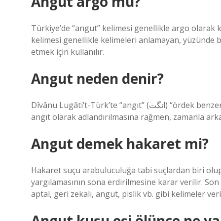
Angut argo mu?
Türkiye’de “angut” kelimesi genellikle argo olarak ku
kelimesi genellikle kelimeleri anlamayan, yüzünde b
etmek için kullanılır.
Angut neden denir?
Dîvânu Lugâti’t-Türk’te “angıt” (انگت) “ördek benzeri kırmızı bir kuş” olarak tanımlanmaktadır. Eski Türkçede
angıt olarak adlandırılmasına rağmen, zamanla arkai
Angut demek hakaret mi?
Hakaret suçu arabuluculuğa tabi suçlardan biri olu
yargılamasının sona erdirilmesine karar verilir. Son
aptal, geri zekalı, angut, pislik vb. gibi kelimeler v
Angut kuşu eşi ölünce ne y