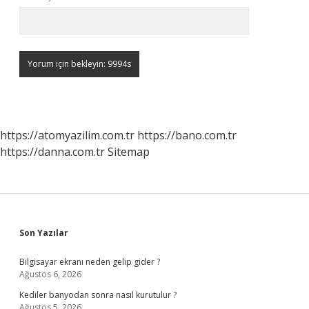
https://atomyazilim.com.tr
https://bano.com.tr
https://danna.com.tr
Sitemap
Sidebar
Son Yazılar
Bilgisayar ekranı neden gelip gider ?
Ağustos 6, 2026
Kediler banyodan sonra nasıl kurutulur ?
Ağustos 5, 2026