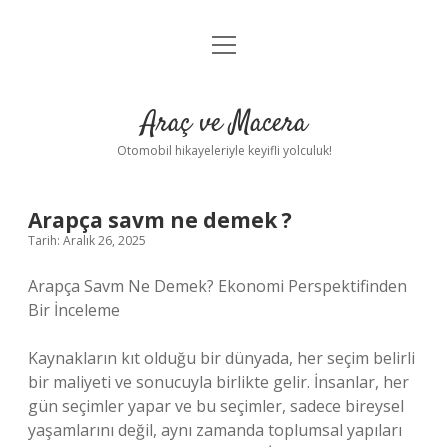
menüyü
Anasayfa
aç
Gizlilik Politikası
Araç ve Macera
Yasal Uyarı
Otomobil hikayeleriyle keyifli yolculuk!
Hakkımızda
Arapça savm ne demek ?
Tarih: Aralık 26, 2025
Arapça Savm Ne Demek? Ekonomi Perspektifinden
Bir İnceleme
Kaynakların kıt olduğu bir dünyada, her seçim belirli
bir maliyeti ve sonucuyla birlikte gelir. İnsanlar, her
gün seçimler yapar ve bu seçimler, sadece bireysel
yaşamlarını değil, aynı zamanda toplumsal yapıları