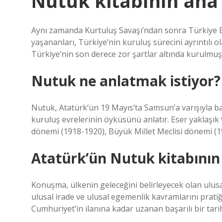
Nutuk kitabının ana 
Aynı zamanda Kurtuluş Savaşı’ndan sonra Türkiye B
yaşananları, Türkiye’nin kuruluş sürecini ayrıntılı ol
Türkiye’nin son derece zor şartlar altında kurulmuş
Nutuk ne anlatmak istiyor?
Nutuk, Atatürk’ün 19 Mayıs’ta Samsun’a varışıyla ba
kuruluş evrelerinin öyküsünü anlatır. Eser yaklaşık 9 y
dönemi (1918-1920), Büyük Millet Meclisi dönemi (
Atatürk’ün Nutuk kitabının i
Konuşma, ülkenin geleceğini belirleyecek olan ulusal bi
ulusal irade ve ulusal egemenlik kavramlarını prati
Cumhuriyet’in ilanına kadar uzanan başarılı bir tarih