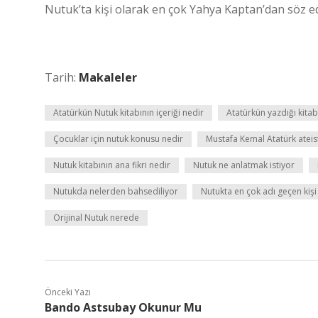
Nutuk’ta kişi olarak en çok Yahya Kaptan’dan söz ed
Tarih:
Makaleler
Atatürkün Nutuk kitabının içeriği nedir
Atatürkün yazdığı kita
Çocuklar için nutuk konusu nedir
Mustafa Kemal Atatürk ateis
Nutuk kitabının ana fikri nedir
Nutuk ne anlatmak istiyor
Nutukda nelerden bahsediliyor
Nutukta en çok adı geçen kişi
Orijinal Nutuk nerede
Önceki Yazı
Bando Astsubay Okunur Mu