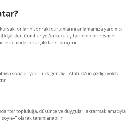
atar?
okursak, onların sonraki durumlarını anlamamıza yardımcı
il kişilikler, Cumhuriyet’in kuruluş tarihinin bir resmini
lerin modern karşılıklarını da içerir.
la sona eriyor. Türk gençliği, Atatürk’ün çizdiği yolda
tir.
nda “bir topluluğa, düşünce ve duyguları aktarmak amacıyla
söylev” olarak tanımlanabilir.