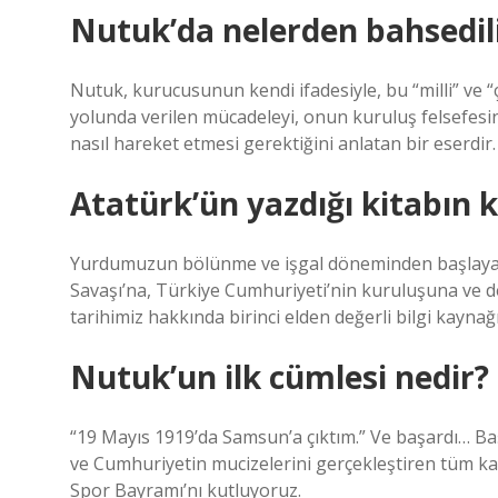
Nutuk’da nelerden bahsedil
Nutuk, kurucusunun kendi ifadesiyle, bu “milli” ve 
yolunda verilen mücadeleyi, onun kuruluş felsefesi
nasıl hareket etmesi gerektiğini anlatan bir eserdir.
Atatürk’ün yazdığı kitabın 
Yurdumuzun bölünme ve işgal döneminden başlayara
Savaşı’na, Türkiye Cumhuriyeti’nin kuruluşuna ve de
tarihimiz hakkında birinci elden değerli bilgi kaynağı
Nutuk’un ilk cümlesi nedir?
“19 Mayıs 1919’da Samsun’a çıktım.” Ve başardı… B
ve Cumhuriyetin mucizelerini gerçekleştiren tüm ka
Spor Bayramı’nı kutluyoruz.