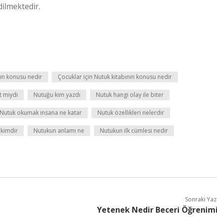
ilmektedir.
bın konusu nedir
Çocuklar için Nutuk kitabının konusu nedir
t miydi
Nutuğu kim yazdı
Nutuk hangi olay ile biter
Nutuk okumak insana ne katar
Nutuk özellikleri nelerdir
 kimdir
Nutukun anlamı ne
Nutukun ilk cümlesi nedir
Sonraki Yaz
Yetenek Nedir Beceri Öğrenim