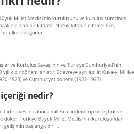
fikri nedir?
üyük Millet Meclisi’nin kuruluşunu ve kuruluş sürecinde
arak ele alan bir kitaptır. Nutuk kitabının temel fikri,
 bir ülke olduğudur.
şlar ve Kurtuluş Savaşı’nın ve Türkiye Cumhuriyeti’nin
ıllık bir dönemi anlatır; üç evreye ayrılabilir: Kuva-yi Milliye
1920-1923) ve Cumhuriyet dönemi (1923-1927).
çeriği nedir?
rlik ilkesi etrafında milleti bilinçlendirip birleştirir ve
ğe döker. Türkiye Büyük Millet Meclisi’nin kuruluşundan
i gelişimin başlangıcıdır. …