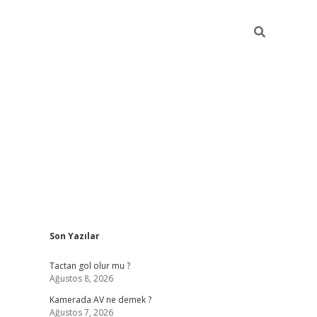
Sidebar
Son Yazılar
ilbet cas
Tactan gol olur mu ?
Ağustos 8, 2026
Kamerada AV ne demek ?
Ağustos 7, 2026