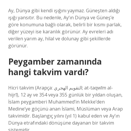
Ay, Dünya gibi kendi ışığını yaymaz. Güneşten aldığı
ışığı yansıtır. Bu nedenle, Ay’ın Dünya ve Güneş’e
göre konumuna bağlı olarak, belirli bir kısmı parlak,
diğer yüzeyi ise karanlık görünür. Ay evreleri adı
verilen yarım ay, hilal ve dolunay gibi şekillerde
görünür.
Peygamber zamanında
hangi takvim vardı?
Hicri takvim (Arapça: التقويم الهجري; at-taqwīm al-
hijrī), 12 ay ve 354 veya 355 günlük bir yıldan oluşan,
İslam peygamberi Muhammed’in Mekke’den
Medine’ye göçünü anan İslami, Müslüman veya Arap
takvimidir. Başlangıç ​​yılını (yıl 1) kabul eden ve Ay’ın
Dünya etrafındaki dönüşüne dayanan bir takvim
sistemidir.