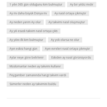
1 yılın 365 gün olduğunu kim bulmuştur
Ay bir yıldız mıdır
Ay mı daha büyük Dünya mı
Ay nasıl ortaya çıkmıştır
Ay neden yarım Ay olur
Ay takvimi nasıl oluşmuştur
Ay yılı esaslı takvim nasıl ortaya çıktı
Ay yılını ilk kim bulmuştur
Ay yok olursa ne olur
Ayın eskisi hangi gün
Ayın evreleri nasıl ortaya çıkmıştır
Aylar neye göre belirlenir
Eskiden ay nasıl görünüyordu
Müslümanlar neden ay takvimi kullanır
Peygamber zamanında hangi takvim vardı
Sümerler neden ay takvimini buldu