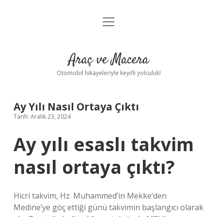
menüyü
Anasayfa
aç
Gizlilik Politikası
Araç ve Macera
Yasal Uyarı
Otomobil hikayeleriyle keyifli yolculuk!
Hakkımızda
Ay Yılı Nasıl Ortaya Çıktı
Tarih: Aralık 23, 2024
Ay yılı esaslı takvim
nasıl ortaya çıktı?
Hicri takvim, Hz. Muhammed’in Mekke’den
Medine’ye göç ettiği günü takvimin başlangıcı olarak