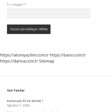
5 + 3 kaçtır?
*
https://atomyazilim.com.tr
https://bano.com.tr
https://danna.com.tr
Sitemap
Sidebar
Son Yazılar
Kamerada AV ne demek ?
Ağustos 7, 2026