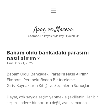
menüyü
Anasayfa
aç
Gizlilik Politikası
Araç ve Macera
Yasal Uyarı
Otomobil hikayeleriyle keyifli yolculuk!
Hakkımızda
Babam öldü bankadaki parasını
nasıl alırım ?
Tarih: Ocak 1, 2026
Babam Öldü, Bankadaki Parasını Nasıl Alırım?
Ekonomi Perspektifinden Bir İnceleme
Giriş: Kaynakların Kıtlığı ve Seçimlerin Sonuçları
Hayat, çok sayıda seçim yapmakla şekillenir. Her bir
seçim, sadece bir sonucu değil, aynı zamanda