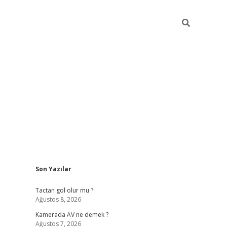
Sidebar
Son Yazılar
ilbet casino
Tactan gol olur mu ?
Ağustos 8, 2026
Kamerada AV ne demek ?
Ağustos 7, 2026