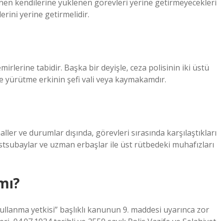
unen kendilerine yüklenen görevleri yerine getirmeyecekleri
rini yerine getirmelidir.
irlerine tabidir. Başka bir deyişle, ceza polisinin iki üstü
ve yürütme erkinin şefi vali veya kaymakamdır.
aller ve durumlar dışında, görevleri sırasında karşılaştıkları
astsubaylar ve uzman erbaşlar ile üst rütbedeki muhafızları
mı?
 kullanma yetkisi” başlıklı kanunun 9. maddesi uyarınca zor