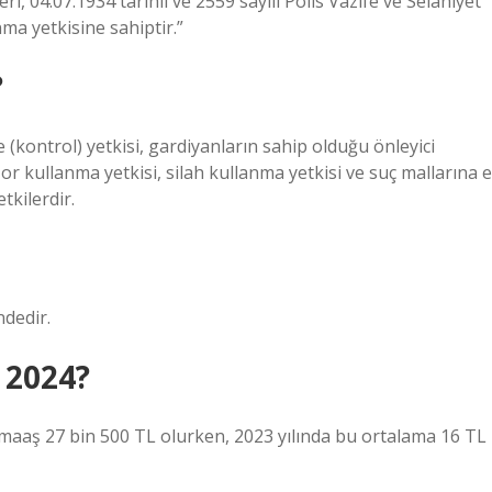
ri, 04.07.1934 tarihli ve 2559 sayılı Polis Vazife ve Selahiyet
ma yetkisine sahiptir.”
?
(kontrol) yetkisi, gardiyanların sahip olduğu önleyici
or kullanma yetkisi, silah kullanma yetkisi ve suç mallarına e
tkilerdir.
ndedir.
 2024?
maaş 27 bin 500 TL olurken, 2023 yılında bu ortalama 16 TL