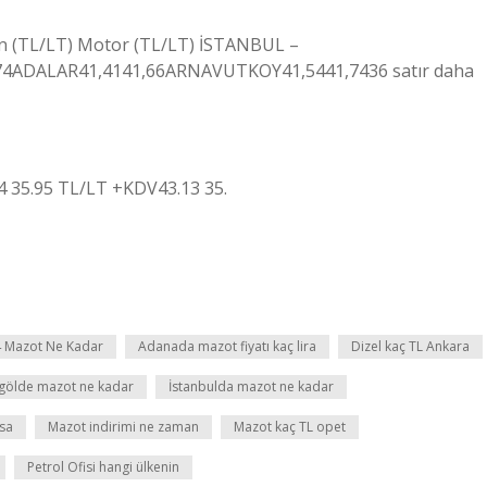
in (TL/LT) Motor (TL/LT) İSTANBUL –
4ADALAR41,4141,66ARNAVUTKOY41,5441,7436 satır daha
14 35.95 TL/LT +KDV43.13 35.
 Mazot Ne Kadar
Adanada mazot fiyatı kaç lira
Dizel kaç TL Ankara
gölde mazot ne kadar
İstanbulda mazot ne kadar
sa
Mazot indirimi ne zaman
Mazot kaç TL opet
Petrol Ofisi hangi ülkenin