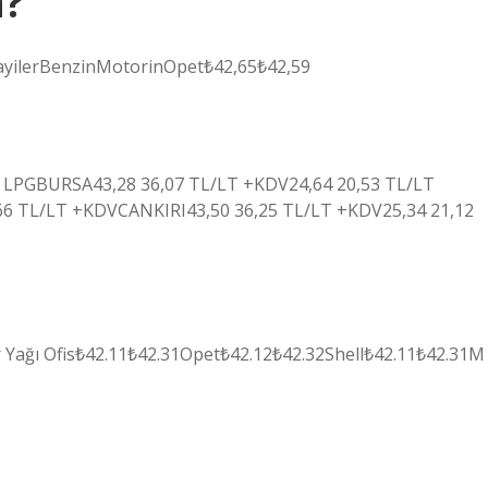
a?
ıBayilerBenzinMotorinOpet₺42,65₺42,59
z LPGBURSA43,28 36,07 TL/LT +KDV24,64 20,53 TL/LT
6 TL/LT +KDVCANKIRI43,50 36,25 TL/LT +KDV25,34 21,12
r Yağı Ofis₺42.11₺42.31Opet₺42.12₺42.32Shell₺42.11₺42.31M