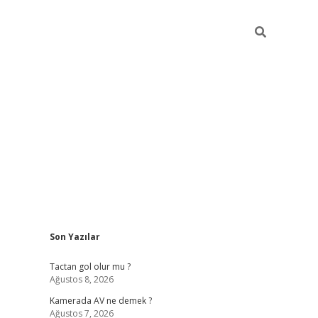
Sidebar
Son Yazılar
ilbet casino
Tactan gol olur mu ?
Ağustos 8, 2026
Kamerada AV ne demek ?
Ağustos 7, 2026