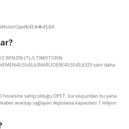
zinMotorOpet₺43,84₺43,84
dar?
NSUZ BENZİN (TL/LT)MOTORİN
EMEN43,5543,63NARLIDERE43,5543,6325 satır daha
50 hissesine sahip olduğu OPET, kuruluşundan bu yana
rekabet avantajı sağlayan depolama kapasitesi 1 milyon
?