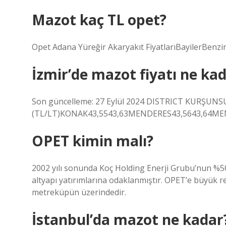
Mazot kaç TL opet?
Opet Adana Yüreğir Akaryakıt FiyatlarıBayilerBen
İzmir’de mazot fiyatı ne ka
Son güncelleme: 27 Eylül 2024 DISTRICT KURŞU
(TL/LT)KONAK43,5543,63MENDERES43,5643,64MEN
OPET kimin malı?
2002 yılı sonunda Koç Holding Enerji Grubu’nun %
altyapı yatırımlarına odaklanmıştır. OPET’e büyük 
metreküpün üzerindedir.
İstanbul’da mazot ne kadar