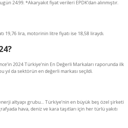
ugün 24.99. *Akaryakıt fiyat verileri EPDK’dan alınmıştır.
19,76 lira, motorinin litre fiyatı ise 18,58 liraydı.
024?
ce’in 2024 Türkiye’nin En Değerli Markaları raporunda ilk
bu yıl da sektörün en değerli markası seçildi.
enerji altyapı grubu… Türkiye’nin en büyük beş özel şirketi
afyada hava, deniz ve kara taşıtları için her türlü yakıtı