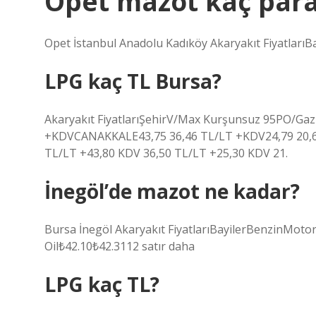
Opet mazot kaç par
Opet İstanbul Anadolu Kadıköy Akaryakıt Fiyatlar
LPG kaç TL Bursa?
Akaryakıt FiyatlarıŞehirV/Max Kurşunsuz 95PO/Ga
+KDVCANAKKALE43,75 36,46 TL/LT +KDV24,79 20,6
TL/LT +43,80 KDV 36,50 TL/LT +25,30 KDV 21.
İnegöl’de mazot ne kadar?
Bursa İnegöl Akaryakıt FiyatlarıBayilerBenzinMoto
Oil₺42.10₺42.3112 satır daha
LPG kaç TL?