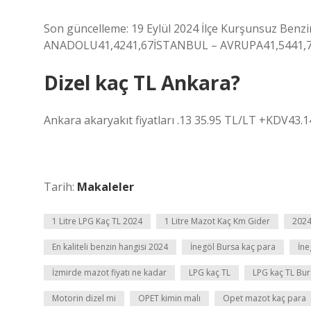
Son güncelleme: 19 Eylül 2024 İlçe Kurşunsuz Benz
ANADOLU41,4241,67İSTANBUL – AVRUPA41,5441,7
Dizel kaç TL Ankara?
Ankara akaryakıt fiyatları .13 35.95 TL/LT +KDV43.
Tarih:
Makaleler
1 Litre LPG Kaç TL 2024
1 Litre Mazot Kaç Km Gider
2024
En kaliteli benzin hangisi 2024
İnegöl Bursa kaç para
İne
İzmirde mazot fiyatı ne kadar
LPG kaç TL
LPG kaç TL Bur
Motorin dizel mi
OPET kimin malı
Opet mazot kaç para