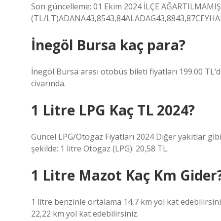
Son güncelleme: 01 Ekim 2024 İLÇE AĞARTILMAM
(TL/LT)ADANA43,8543,84ALADAG43,8843,87CEYHAN4
İnegöl Bursa kaç para?
İnegöl Bursa arası otobüs bileti fiyatları 199.00 TL’d
civarında.
1 Litre LPG Kaç TL 2024?
Güncel LPG/Otogaz Fiyatları 2024 Diğer yakıtlar gibi 
şekilde: 1 litre Otogaz (LPG): 20,58 TL.
1 Litre Mazot Kaç Km Gider
1 litre benzinle ortalama 14,7 km yol kat edebilirsiniz.
22,22 km yol kat edebilirsiniz.