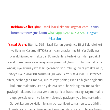
o
Reklam ve İletişim:
E-mail:
backlinkpaneli@gmail.com
Teams:
forumhizmeti@gmail.com
Whatsapp: 0262 606 0 726
Telegram:
@karabul
Yasal Uyarı:
Sitemiz, 5651 Sayılı Kanun gereğince Bilgi Teknolojileri
ve İletişim Kurumu (BTK) tarafından onaylanmış bir Yer Sağlayıcı
olarak hizmet vermektedir. Bu nedenle, sitedeki içerikleri proaktif
olarak denetleme veya araştırma yükümlülüğümüz bulunmamaktadır.
Ancak, üyelerimiz yazdıkları içeriklerin sorumluluğunu taşımakta olup,
siteye üye olarak bu sorumluluğu kabul etmiş sayılırlar. Bu internet
sitesi, herhangi bir marka, kurum veya şahıs şirketi ile hiçbir bağlantısı
bulunmamaktadır. Sitede yalnızca kendi hazırladığımız makaleler
paylaşılmaktadır. Burada yer alan içerikler haber niteliği taşımamakta
olup, gerçek kurum ve kişiler hakkında paylaşım yapılmamaktadır.
Gerçek kurum ve kişiler ile isim benzerlikleri tamamen tesadüfidir.
Sitemiz, kar amacı gütmeyen ve tamamen ücretsiz bir bilgi paylaşım