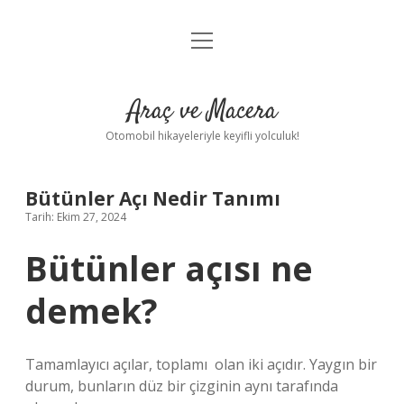
menüyü
Anasayfa
aç
Gizlilik Politikası
Araç ve Macera
Yasal Uyarı
Otomobil hikayeleriyle keyifli yolculuk!
Hakkımızda
Bütünler Açı Nedir Tanımı
Tarih: Ekim 27, 2024
Bütünler açısı ne
demek?
Tamamlayıcı açılar, toplamı ‍ olan iki açıdır. Yaygın bir
durum, bunların düz bir çizginin aynı tarafında