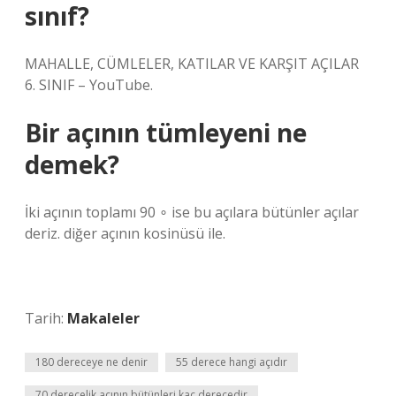
sınıf?
MAHALLE, CÜMLELER, KATILAR VE KARŞIT AÇILAR
6. SINIF – YouTube.
Bir açının tümleyeni ne
demek?
İki açının toplamı 90 ∘ ise bu açılara bütünler açılar
deriz. diğer açının kosinüsü ile.
Tarih:
Makaleler
180 dereceye ne denir
55 derece hangi açıdır
70 derecelik açının bütünleri kaç derecedir