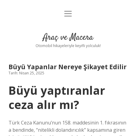
menüyü
Anasayfa
aç
Gizlilik Politikası
Araç ve Macera
Yasal Uyarı
Otomobil hikayeleriyle keyifli yolculuk!
Hakkımızda
Büyü Yapanlar Nereye Şikayet Edilir
Tarih: Nisan 25, 2025
Büyü yaptıranlar
ceza alır mı?
Türk Ceza Kanunu’nun 158. maddesinin 1. fıkrasının
a bendinde, “nitelikli dolandırıcılık” kapsamına giren