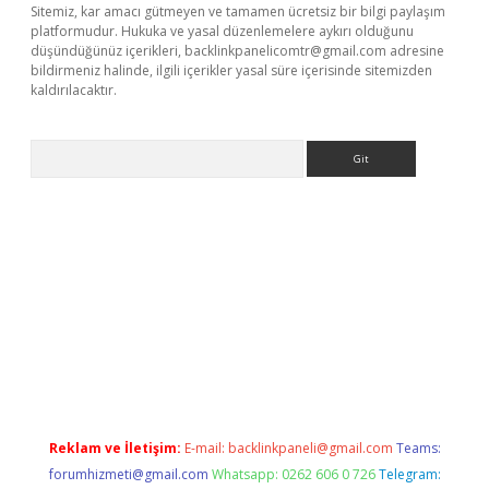
Sitemiz, kar amacı gütmeyen ve tamamen ücretsiz bir bilgi paylaşım
platformudur. Hukuka ve yasal düzenlemelere aykırı olduğunu
düşündüğünüz içerikleri,
backlinkpanelicomtr@gmail.com
adresine
bildirmeniz halinde, ilgili içerikler yasal süre içerisinde sitemizden
kaldırılacaktır.
Arama
ino
Reklam ve İletişim:
E-mail:
backlinkpaneli@gmail.com
Teams:
forumhizmeti@gmail.com
Whatsapp: 0262 606 0 726
Telegram: