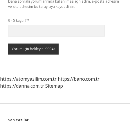
Daha sonraki yorumlarımda kullanılması için adım, e-posta adresim
ve site adresim bu tarayıcıya kaydedilsin.
9 - 5 kaçtır?
*
https://atomyazilim.com.tr
https://bano.com.tr
https://danna.com.tr
Sitemap
Sidebar
Son Yazılar