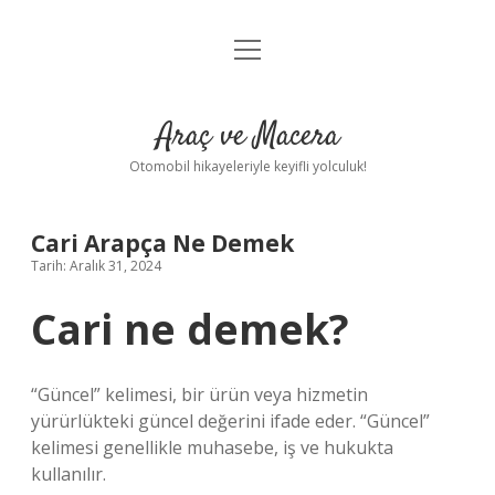
menüyü
Anasayfa
aç
Gizlilik Politikası
Araç ve Macera
Yasal Uyarı
Otomobil hikayeleriyle keyifli yolculuk!
Hakkımızda
Cari Arapça Ne Demek
Tarih: Aralık 31, 2024
Cari ne demek?
“Güncel” kelimesi, bir ürün veya hizmetin
yürürlükteki güncel değerini ifade eder. “Güncel”
kelimesi genellikle muhasebe, iş ve hukukta
kullanılır.