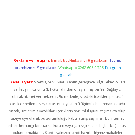
lbet casino
Reklam ve İletişim:
E-mail:
backlinkpaneli@gmail.com
Teams:
forumhizmeti@gmail.com
Whatsapp: 0262 606 0 726
Telegram:
@karabul
Yasal Uyarı:
Sitemiz, 5651 Sayılı Kanun gereğince Bilgi Teknolojileri
ve İletişim Kurumu (BTK) tarafından onaylanmış bir Yer Sağlayıcı
olarak hizmet vermektedir. Bu nedenle, sitedeki içerikleri proaktif
olarak denetleme veya araştırma yükümlülüğümüz bulunmamaktadır.
Ancak, üyelerimiz yazdıkları içeriklerin sorumluluğunu taşımakta olup,
siteye üye olarak bu sorumluluğu kabul etmiş sayılırlar. Bu internet
sitesi, herhangi bir marka, kurum veya şahıs şirketi ile hiçbir bağlantısı
bulunmamaktadır. Sitede yalnızca kendi hazırladığımız makaleler