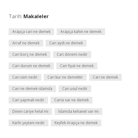
Tarih:
Makaleler
Arapça cari ne demek
Arapça kahin ne demek
Arraf ne demek
Cari aydi ne demek
Cari borç ne demek
Cari dönem nedir
Cari durum ne demek
Cari fiyat ne demek
Cari isim nedir
Cari kur ne demektir
Cari ne demek
Cari ne demek islamda
Cari usul nedir
Cari yapmak nedir
Carisi var ne demek
Dinen cariye helal mi
İslamda kehanet var mı
Karîn şeytanı nedir
Keyfek Arapça ne demek