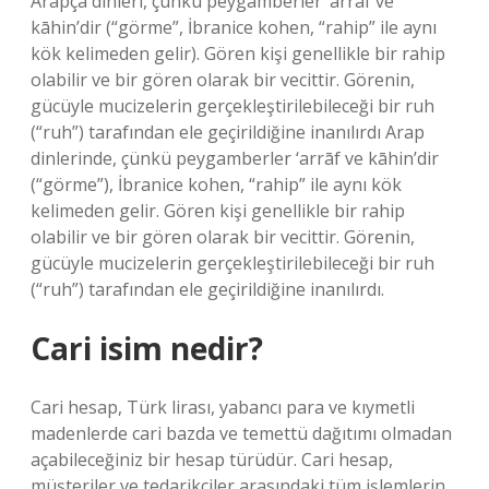
Arapça dinleri, çünkü peygamberler ‘arrāf ve
kāhin’dir (“görme”, İbranice kohen, “rahip” ile aynı
kök kelimeden gelir). Gören kişi genellikle bir rahip
olabilir ve bir gören olarak bir vecittir. Görenin,
gücüyle mucizelerin gerçekleştirilebileceği bir ruh
(“ruh”) tarafından ele geçirildiğine inanılırdı Arap
dinlerinde, çünkü peygamberler ‘arrāf ve kāhin’dir
(“görme”), İbranice kohen, “rahip” ile aynı kök
kelimeden gelir. Gören kişi genellikle bir rahip
olabilir ve bir gören olarak bir vecittir. Görenin,
gücüyle mucizelerin gerçekleştirilebileceği bir ruh
(“ruh”) tarafından ele geçirildiğine inanılırdı.
Cari isim nedir?
Cari hesap, Türk lirası, yabancı para ve kıymetli
madenlerde cari bazda ve temettü dağıtımı olmadan
açabileceğiniz bir hesap türüdür. Cari hesap,
müşteriler ve tedarikçiler arasındaki tüm işlemlerin