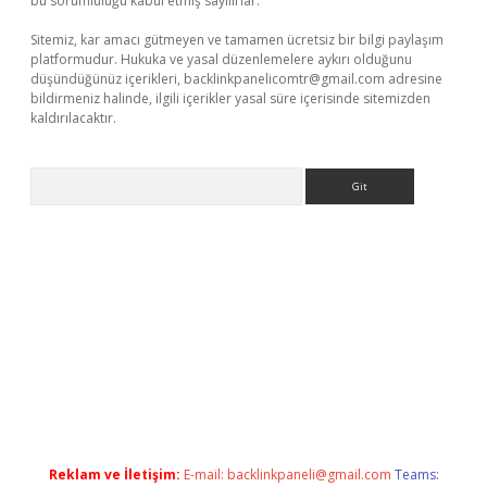
bu sorumluluğu kabul etmiş sayılırlar.
Sitemiz, kar amacı gütmeyen ve tamamen ücretsiz bir bilgi paylaşım
platformudur. Hukuka ve yasal düzenlemelere aykırı olduğunu
düşündüğünüz içerikleri,
backlinkpanelicomtr@gmail.com
adresine
bildirmeniz halinde, ilgili içerikler yasal süre içerisinde sitemizden
kaldırılacaktır.
Arama
lbet casino
Reklam ve İletişim:
E-mail:
backlinkpaneli@gmail.com
Teams: