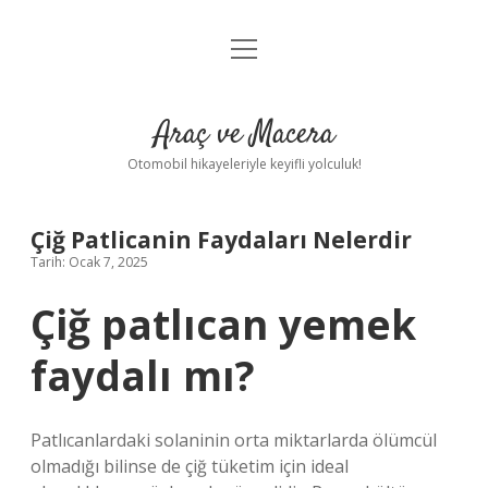
menüyü
Anasayfa
aç
Gizlilik Politikası
Araç ve Macera
Yasal Uyarı
Otomobil hikayeleriyle keyifli yolculuk!
Hakkımızda
Çiğ Patlicanin Faydaları Nelerdir
Tarih: Ocak 7, 2025
Çiğ patlıcan yemek
faydalı mı?
Patlıcanlardaki solaninin orta miktarlarda ölümcül
olmadığı bilinse de çiğ tüketim için ideal