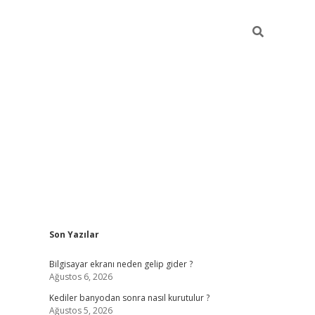
Sidebar
Son Yazılar
ilbet casino
Bilgisayar ekranı neden gelip gider ?
Ağustos 6, 2026
Kediler banyodan sonra nasıl kurutulur ?
Ağustos 5, 2026