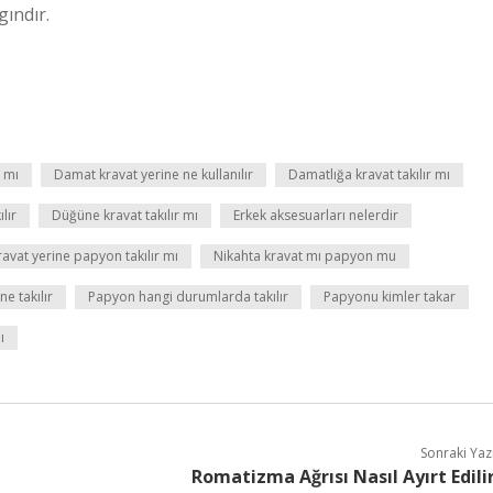
gındır.
 mı
Damat kravat yerine ne kullanılır
Damatlığa kravat takılır mı
lır
Düğüne kravat takılır mı
Erkek aksesuarları nelerdir
ravat yerine papyon takılır mı
Nikahta kravat mı papyon mu
 takılır
Papyon hangi durumlarda takılır
Papyonu kimler takar
ı
Sonraki Yaz
Romatizma Ağrısı Nasıl Ayırt Edili