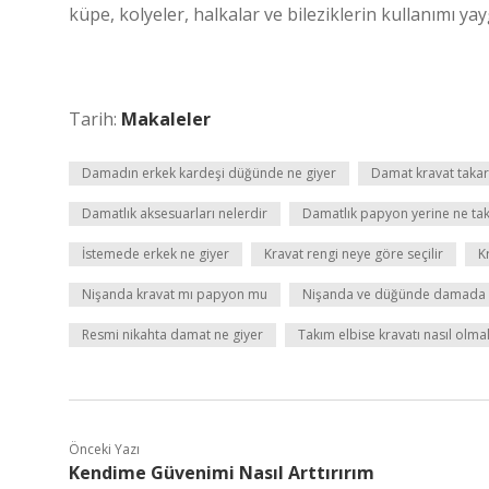
küpe, kolyeler, halkalar ve bileziklerin kullanımı yay
Tarih:
Makaleler
Damadın erkek kardeşi düğünde ne giyer
Damat kravat takar
Damatlık aksesuarları nelerdir
Damatlık papyon yerine ne takı
İstemede erkek ne giyer
Kravat rengi neye göre seçilir
K
Nişanda kravat mı papyon mu
Nişanda ve düğünde damada ne
Resmi nikahta damat ne giyer
Takım elbise kravatı nasıl olmal
Önceki Yazı
Kendime Güvenimi Nasıl Arttırırım