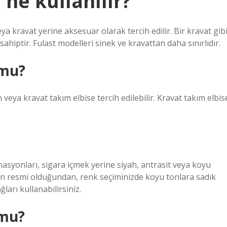
ne kullanılır?
a kravat yerine aksesuar olarak tercih edilir. Bir kravat gib
hiptir. Fulast modelleri sinek ve kravattan daha sınırlıdır.
 mu?
veya kravat takım elbise tercih edilebilir. Kravat takım elbis
syonları, sigara içmek yerine siyah, antrasit veya koyu
üğün resmi olduğundan, renk seçiminizde koyu tonlara sadık
arı kullanabilirsiniz.
 mu?