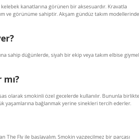
i kelebek kanatlarına görünen bir aksesuardır. Kravatla
 tutum ve görünüme sahiptir. Akşam gündüz takım modellerind
yer?
rına sahip düğünlerde, siyah bir ekip veya takım elbise giyme
r mı?
as olarak smokinli özel gecelerde kullanılır. Bununla birlikte
ük yaşamlarına bağlanmak yerine sinekleri tercih ederler.
n The Fly ile başlayalım. Smokin vazgeçilmez bir parçası