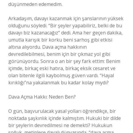
düşünmeden edemedim.
Arkadaşım, davayı kazanmak için şanslarının yüksek
olduğunu söyledi. “Bir şeyler yapabiliriz, belki de bu
davayı biz kazanacağız” dedi. Ama her geçen dakika,
umutla karışık bir korku beni sarhoş gibi etkisi
altına alıyordu. Dava açma hakkının
devredilebilmesi, benim için bir çıkmaz yol gibi
görünüyordu. Sonra o an bir şey fark ettim: Benim
içimde, birkaç eski hatıra, birkaç eksik cesaret ve
olan bitenle ilgili kaybolmuş güven vardı. “Hayal
kırıklığı”na yakalanmak bu kadar kolay mıydı?
Dava Açma Hakkı: Neden Ben?
O gün, başvurulacak yasal yolları öğrendikçe, bir
noktada şaşkınlık içinde kalmıştım. Hukuki bir dilde
bir şeylerin devredilmesi ne demekti? Hukukun
soğuk, metinlere dayalı dünyasında, “dava açma