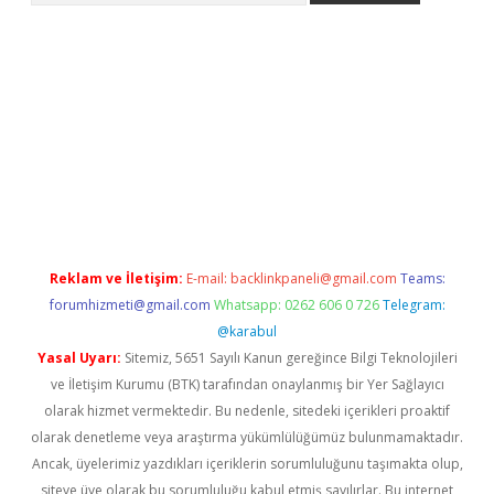
no
Reklam ve İletişim:
E-mail:
backlinkpaneli@gmail.com
Teams:
forumhizmeti@gmail.com
Whatsapp: 0262 606 0 726
Telegram:
@karabul
Yasal Uyarı:
Sitemiz, 5651 Sayılı Kanun gereğince Bilgi Teknolojileri
ve İletişim Kurumu (BTK) tarafından onaylanmış bir Yer Sağlayıcı
olarak hizmet vermektedir. Bu nedenle, sitedeki içerikleri proaktif
olarak denetleme veya araştırma yükümlülüğümüz bulunmamaktadır.
Ancak, üyelerimiz yazdıkları içeriklerin sorumluluğunu taşımakta olup,
siteye üye olarak bu sorumluluğu kabul etmiş sayılırlar. Bu internet