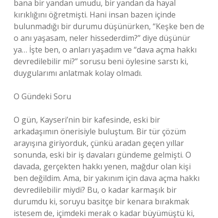
bana bir yandan umudu, bir yandan da hayal
kırıklığını öğretmişti. Hani insan bazen içinde
bulunmadığı bir durumu düşünürken, “Keşke ben de
o anı yaşasam, neler hissederdim?” diye düşünür
ya… İşte ben, o anları yaşadım ve “dava açma hakkı
devredilebilir mi?” sorusu beni öylesine sarstı ki,
duygularımı anlatmak kolay olmadı.
O Gündeki Soru
O gün, Kayseri’nin bir kafesinde, eski bir
arkadaşımın önerisiyle buluştum. Bir tür çözüm
arayışına giriyorduk, çünkü aradan geçen yıllar
sonunda, eski bir iş davaları gündeme gelmişti. O
davada, gerçekten hakkı yenen, mağdur olan kişi
ben değildim. Ama, bir yakınım için dava açma hakkı
devredilebilir miydi? Bu, o kadar karmaşık bir
durumdu ki, soruyu basitçe bir kenara bırakmak
istesem de, içimdeki merak o kadar büyümüştü ki,