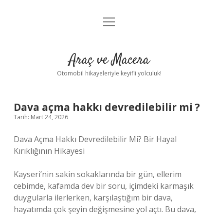
menüyü
Anasayfa
aç
Gizlilik Politikası
Araç ve Macera
Yasal Uyarı
Otomobil hikayeleriyle keyifli yolculuk!
Hakkımızda
Dava açma hakkı devredilebilir mi ?
Tarih: Mart 24, 2026
Dava Açma Hakkı Devredilebilir Mi? Bir Hayal
Kırıklığının Hikayesi
Kayseri’nin sakin sokaklarında bir gün, ellerim
cebimde, kafamda dev bir soru, içimdeki karmaşık
duygularla ilerlerken, karşılaştığım bir dava,
hayatımda çok şeyin değişmesine yol açtı. Bu dava,