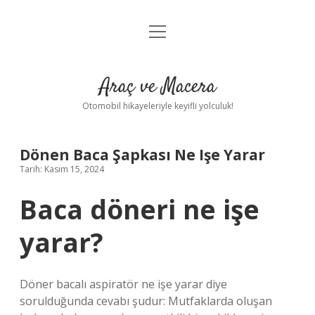
menüyü
Anasayfa
aç
Gizlilik Politikası
Araç ve Macera
Yasal Uyarı
Otomobil hikayeleriyle keyifli yolculuk!
Hakkımızda
Dönen Baca Şapkası Ne Işe Yarar
Tarih: Kasım 15, 2024
Baca döneri ne işe
yarar?
Döner bacalı aspiratör ne işe yarar diye
sorulduğunda cevabı şudur: Mutfaklarda oluşan