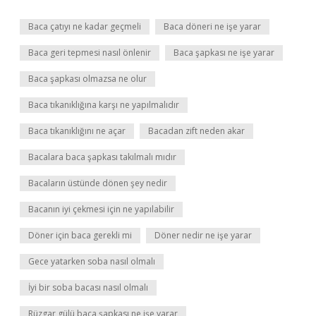
Baca çatıyı ne kadar geçmeli
Baca döneri ne işe yarar
Baca geri tepmesi nasıl önlenir
Baca şapkası ne işe yarar
Baca şapkası olmazsa ne olur
Baca tıkanıklığına karşı ne yapılmalıdır
Baca tıkanıklığını ne açar
Bacadan zift neden akar
Bacalara baca şapkası takılmalı mıdır
Bacaların üstünde dönen şey nedir
Bacanın iyi çekmesi için ne yapılabilir
Döner için baca gerekli mi
Döner nedir ne işe yarar
Gece yatarken soba nasıl olmalı
İyi bir soba bacası nasıl olmalı
Rüzgar gülü baca şapkası ne işe yarar