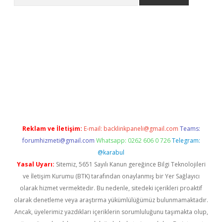
lbet casino
Reklam ve İletişim:
E-mail:
backlinkpaneli@gmail.com
Teams:
forumhizmeti@gmail.com
Whatsapp: 0262 606 0 726
Telegram:
@karabul
Yasal Uyarı:
Sitemiz, 5651 Sayılı Kanun gereğince Bilgi Teknolojileri
ve İletişim Kurumu (BTK) tarafından onaylanmış bir Yer Sağlayıcı
olarak hizmet vermektedir. Bu nedenle, sitedeki içerikleri proaktif
olarak denetleme veya araştırma yükümlülüğümüz bulunmamaktadır.
Ancak, üyelerimiz yazdıkları içeriklerin sorumluluğunu taşımakta olup,