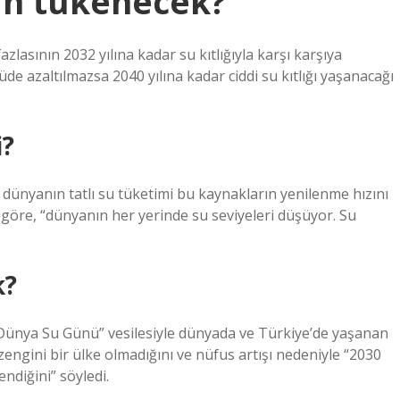
n tükenecek?
lasının 2032 yılına kadar su kıtlığıyla karşı karşıya
de azaltılmazsa 2040 yılına kadar ciddi su kıtlığı yaşanacağı
i?
dünyanın tatlı su tüketimi bu kaynakların yenilenme hızını
e göre, “dünyanın her yerinde su seviyeleri düşüyor. Su
k?
“Dünya Su Günü” vesilesiyle dünyada ve Türkiye’de yaşanan
zengini bir ülke olmadığını ve nüfus artışı nedeniyle “2030
ndiğini” söyledi.