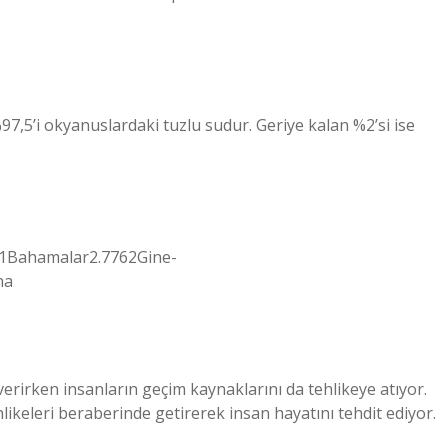
97,5’i okyanuslardaki tuzlu sudur. Geriye kalan %2’si ise
ha1Bahamalar2.7762Gine-
ha
verirken insanların geçim kaynaklarını da tehlikeye atıyor.
ehlikeleri beraberinde getirerek insan hayatını tehdit ediyor.