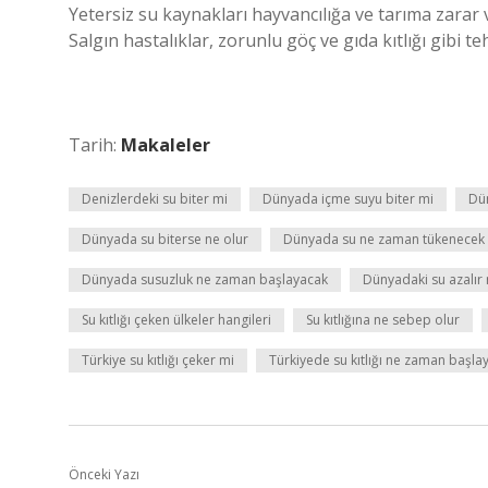
Yetersiz su kaynakları hayvancılığa ve tarıma zarar 
Salgın hastalıklar, zorunlu göç ve gıda kıtlığı gibi t
Tarih:
Makaleler
Denizlerdeki su biter mi
Dünyada içme suyu biter mi
Dün
Dünyada su biterse ne olur
Dünyada su ne zaman tükenecek
Dünyada susuzluk ne zaman başlayacak
Dünyadaki su azalır
Su kıtlığı çeken ülkeler hangileri
Su kıtlığına ne sebep olur
Türkiye su kıtlığı çeker mi
Türkiyede su kıtlığı ne zaman başla
Önceki Yazı