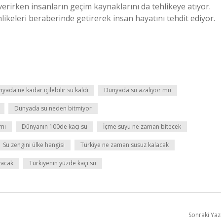
verirken insanların geçim kaynaklarını da tehlikeye atıyor.
ehlikeleri beraberinde getirerek insan hayatını tehdit ediyor.
yada ne kadar içilebilir su kaldı
Dünyada su azalıyor mu
Dünyada su neden bitmiyor
 mı
Dünyanın 100de kaçı su
İçme suyu ne zaman bitecek
Su zengini ülke hangisi
Türkiye ne zaman susuz kalacak
yacak
Türkiyenin yüzde kaçı su
Sonraki Yaz