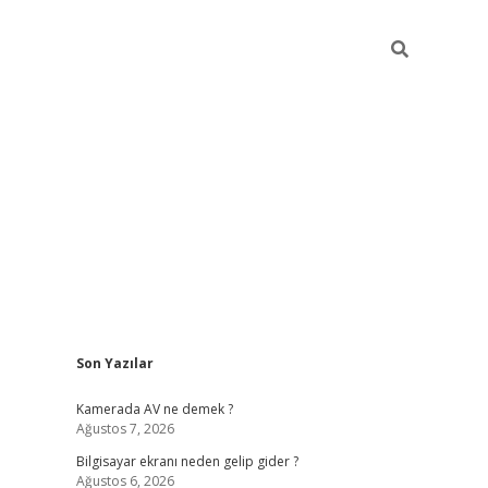
Sidebar
Son Yazılar
ilbet casino
Kamerada AV ne demek ?
Ağustos 7, 2026
Bilgisayar ekranı neden gelip gider ?
Ağustos 6, 2026