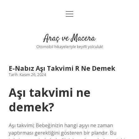
menüyü
Anasayfa
aç
Gizlilik Politikası
Araç ve Macera
Yasal Uyarı
Otomobil hikayeleriyle keyifli yolculuk!
Hakkımızda
E-Nabız Aşı Takvimi R Ne Demek
Tarih: Kasım 26, 2024
Aşı takvimi ne
demek?
Aşı takvimi; Bebeğinizin hangi aşıyı ne zaman
yaptırması gerektiğini gösteren bir plandır. Bu