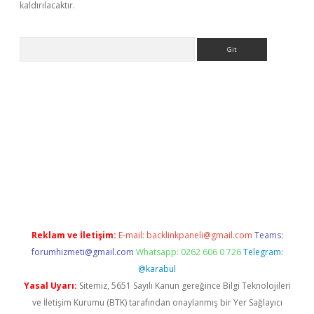
kaldırılacaktır.
Arama
lbet casino
Reklam ve İletişim:
E-mail:
backlinkpaneli@gmail.com
Teams:
forumhizmeti@gmail.com
Whatsapp: 0262 606 0 726
Telegram:
@karabul
Yasal Uyarı:
Sitemiz, 5651 Sayılı Kanun gereğince Bilgi Teknolojileri
ve İletişim Kurumu (BTK) tarafından onaylanmış bir Yer Sağlayıcı