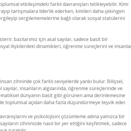
lumsal etkileşimdeki farklı davranışları tetikleyebilir. Kimi
ayıp tartışmalara liderlik ederken, kimileri daha çekingen
ergileyip sergilememelerine bağlı olarak sosyal statülerini
sterir; bazılarımız için asal sayılar, sadece basit bir
yal ilişkilerdeki dinamikleri, öğrenme süreçlerini ve insanla
nsan zihninde çok farklı seviyelerde yankı bulur. Bilişsel,
l sayılar, insanların algılarında, öğrenme süreçlerinde ve
atematiksel dünyanın basit gibi görünen ama derinlemesine
 de toplumsal açıdan daha fazla düşündürmeye teşvik eder.
davranışlarını ve psikolojisini çözümleme adına yalnızca bir
sayıların zihninizde nasıl bir yer ettiğini keşfetmek, sadece
şık tutabilir.