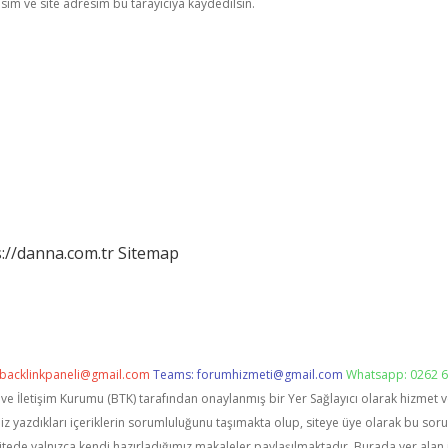
im ve site adresim bu tarayıcıya kaydedilsin.
://danna.com.tr
Sitemap
backlinkpaneli@gmail.com
Teams:
forumhizmeti@gmail.com
Whatsapp: 0262 6
i ve İletişim Kurumu (BTK) tarafından onaylanmış bir Yer Sağlayıcı olarak hizmet 
zdıkları içeriklerin sorumluluğunu taşımakta olup, siteye üye olarak bu sorumlu
itede yalnızca kendi hazırladığımız makaleler paylaşılmaktadır. Burada yer alan 