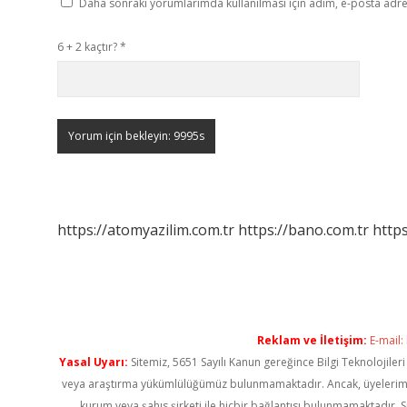
Daha sonraki yorumlarımda kullanılması için adım, e-posta adres
6 + 2 kaçtır?
*
https://atomyazilim.com.tr
https://bano.com.tr
https
Reklam ve İletişim:
E-mail:
Yasal Uyarı:
Sitemiz, 5651 Sayılı Kanun gereğince Bilgi Teknolojiler
veya araştırma yükümlülüğümüz bulunmamaktadır. Ancak, üyelerimiz ya
kurum veya şahıs şirketi ile hiçbir bağlantısı bulunmamaktadır. S