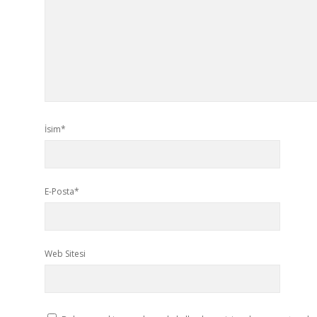
İsim*
E-Posta*
Web Sitesi