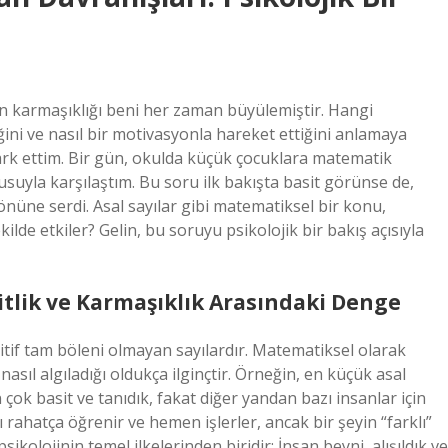
nın karmaşıklığı beni her zaman büyülemiştir. Hangi
iğini ve nasıl bir motivasyonla hareket ettiğini anlamaya
 fark ettim. Bir gün, okulda küçük çocuklara matematik
usuyla karşılaştım. Bu soru ilk bakışta basit görünse de,
önüne serdi. Asal sayılar gibi matematiksel bir konu,
kilde etkiler? Gelin, bu soruyu psikolojik bir bakış açısıyla
sitlik ve Karmaşıklık Arasındaki Denge
ozitif tam böleni olmayan sayılardır. Matematiksel olarak
asıl algıladığı oldukça ilginçtir. Örneğin, en küçük asal
an çok basit ve tanıdık, fakat diğer yandan bazı insanlar için
anı rahatça öğrenir ve hemen işlerler, ancak bir şeyin “farklı”
ikolojinin temel ilkelerinden biridir: İnsan beyni, alışıldık ve