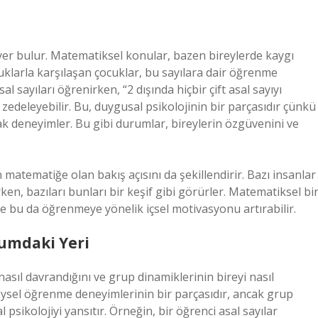
 yer bulur. Matematiksel konular, bazen bireylerde kaygı
luklarla karşılaşan çocuklar, bu sayılara dair öğrenme
al sayıları öğrenirken, “2 dışında hiçbir çift asal sayıyı
edeleyebilir. Bu, duygusal psikolojinin bir parçasıdır çünkü
rak deneyimler. Bu gibi durumlar, bireylerin özgüvenini ve
matematiğe olan bakış açısını da şekillendirir. Bazı insanlar
ken, bazıları bunları bir keşif gibi görürler. Matematiksel bi
ve bu da öğrenmeye yönelik içsel motivasyonu artırabilir.
plumdaki Yeri
 nasıl davrandığını ve grup dinamiklerinin bireyi nasıl
ireysel öğrenme deneyimlerinin bir parçasıdır, ancak grup
 psikolojiyi yansıtır. Örneğin, bir öğrenci asal sayılar