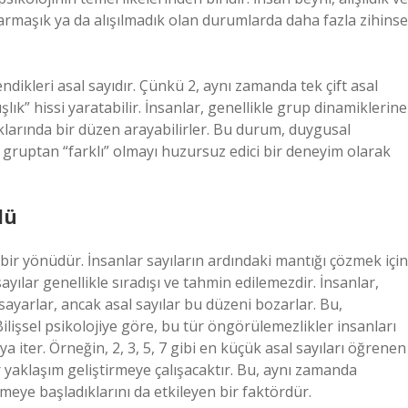
karmaşık ya da alışılmadık olan durumlarda daha fazla zihinse
rendikleri asal sayıdır. Çünkü 2, aynı zamanda tek çift asal
şlık” hissi yaratabilir. İnsanlar, genellikle grup dinamiklerine
klarında bir düzen arayabilirler. Bu durum, duygusal
al gruptan “farklı” olmayı huzursuz edici bir deneyim olarak
lü
bir yönüdür. İnsanlar sayıların ardındaki mantığı çözmek için
ayılar genellikle sıradışı ve tahmin edilemezdir. İnsanlar,
rsayarlar, ancak asal sayılar bu düzeni bozarlar. Bu,
? Bilişsel psikolojiye göre, bu tür öngörülemezlikler insanları
 iter. Örneğin, 2, 3, 5, 7 gibi en küçük asal sayıları öğrenen
r yaklaşım geliştirmeye çalışacaktır. Bu, aynı zamanda
meye başladıklarını da etkileyen bir faktördür.