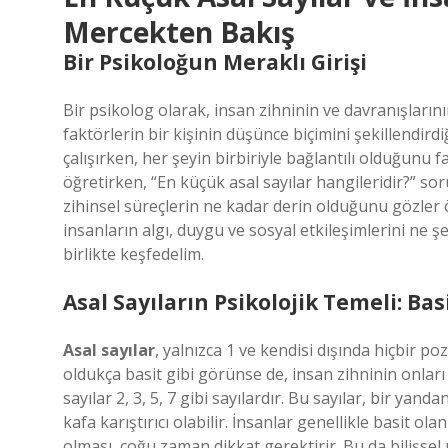
Mercekten Bakış
Bir Psikoloğun Meraklı Girişi
Bir psikolog olarak, insan zihninin ve davranışları
faktörlerin bir kişinin düşünce biçimini şekillendird
çalışırken, her şeyin birbiriyle bağlantılı olduğunu
öğretirken, “En küçük asal sayılar hangileridir?” sor
zihinsel süreçlerin ne kadar derin olduğunu gözler 
insanların algı, duygu ve sosyal etkileşimlerini ne şe
birlikte keşfedelim.
Asal Sayıların Psikolojik Temeli: Ba
Asal sayılar
, yalnızca 1 ve kendisi dışında hiçbir p
oldukça basit gibi görünse de, insan zihninin onları n
sayılar 2, 3, 5, 7 gibi sayılardır. Bu sayılar, bir yand
kafa karıştırıcı olabilir. İnsanlar genellikle basit ol
olması, çoğu zaman dikkat gerektirir. Bu da bilişsel ps