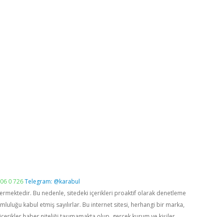
06 0 726
Telegram: @karabul
vermektedir. Bu nedenle, sitedeki içerikleri proaktif olarak denetleme
luğu kabul etmiş sayılırlar. Bu internet sitesi, herhangi bir marka,
içerikler haber niteliği taşımamakta olup, gerçek kurum ve kişiler