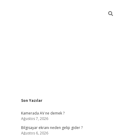
Sidebar
Son Yazılar
ilbet casino
Kamerada AV ne demek ?
Ağustos 7, 2026
Bilgisayar ekranı neden gelip gider ?
Ağustos 6, 2026