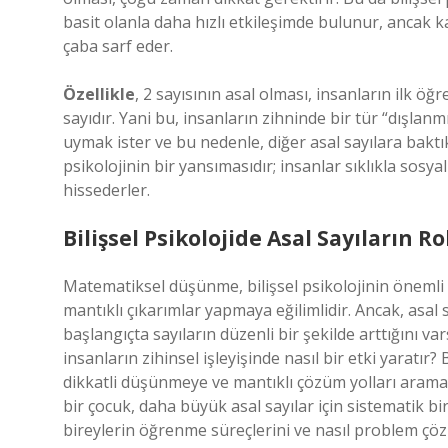
basit olanla daha hızlı etkileşimde bulunur, ancak 
çaba sarf eder.
Özellikle
, 2 sayısının asal olması, insanların ilk öğ
sayıdır. Yani bu, insanların zihninde bir tür “dışlanmı
uymak ister ve bu nedenle, diğer asal sayılara baktı
psikolojinin bir yansımasıdır; insanlar sıklıkla sosy
hissederler.
Bilişsel Psikolojide Asal Sayıların Ro
Matematiksel düşünme, bilişsel psikolojinin önemli 
mantıklı çıkarımlar yapmaya eğilimlidir. Ancak, asal s
başlangıçta sayıların düzenli bir şekilde arttığını va
insanların zihinsel işleyişinde nasıl bir etki yaratır
dikkatli düşünmeye ve mantıklı çözüm yolları aramaya
bir çocuk, daha büyük asal sayılar için sistematik bi
bireylerin öğrenme süreçlerini ve nasıl problem çöz