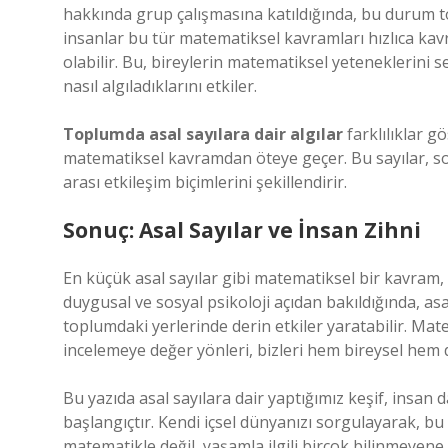
hakkında grup çalışmasına katıldığında, bu durum top
insanlar bu tür matematiksel kavramları hızlıca kavr
olabilir. Bu, bireylerin matematiksel yeteneklerini s
nasıl algıladıklarını etkiler.
Toplumda asal sayılara dair algılar
farklılıklar gö
matematiksel kavramdan öteye geçer. Bu sayılar, sos
arası etkileşim biçimlerini şekillendirir.
Sonuç: Asal Sayılar ve İnsan Zihni
En küçük asal sayılar gibi matematiksel bir kavram, i
duygusal ve sosyal psikoloji açıdan bakıldığında, asa
toplumdaki yerlerinde derin etkiler yaratabilir. M
incelemeye değer yönleri, bizleri hem bireysel hem
Bu yazıda asal sayılara dair yaptığımız keşif, insan 
başlangıçtır. Kendi içsel dünyanızı sorgulayarak, bu 
matematikle değil, yaşamla ilgili birçok bilinmeyene ı