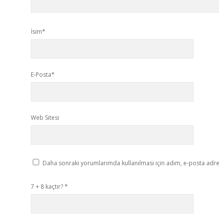
İsim*
E-Posta*
Web Sitesi
Daha sonraki yorumlarımda kullanılması için adım, e-posta adres
7 + 8 kaçtır?
*