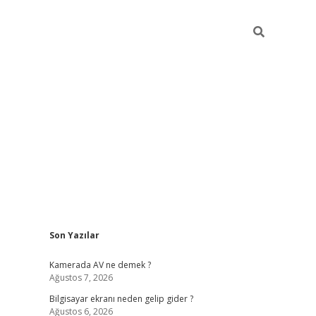
Sidebar
Son Yazılar
ilbet casino
Kamerada AV ne demek ?
Ağustos 7, 2026
Bilgisayar ekranı neden gelip gider ?
Ağustos 6, 2026