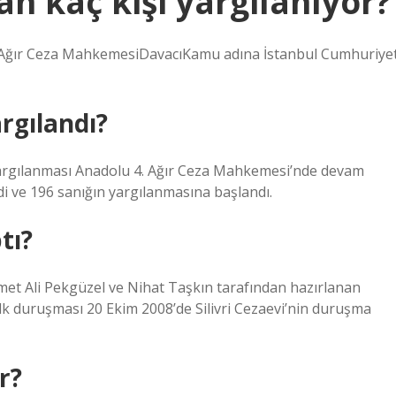
n kaç kişi yargilanıyor?
ğır Ceza MahkemesiDavacıKamu adına İstanbul Cumhuriye
rgılandı?
 yargılanması Anadolu 4. Ağır Ceza Mahkemesi’nde devam
i ve 196 sanığın yargılanmasına başlandı.
tı?
et Ali Pekgüzel ve Nihat Taşkın tarafından hazırlanan
lk duruşması 20 Ekim 2008’de Silivri Cezaevi’nin duruşma
r?