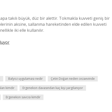
sapa takılı büyük, düz bir alettir. Tokmakla kuvveti geniş bir
iplerinin aksine, sallanma hareketinden elde edilen kuvveti
likle iki elle kullanılır.
Oluyor
r
Balyoz uygulaması nedir
Çetin Doğan neden cezaevinde
lan kimdir
Ergenekon davasından kaç kişi yargilanıyor
Ergenekon savcısı kimdir