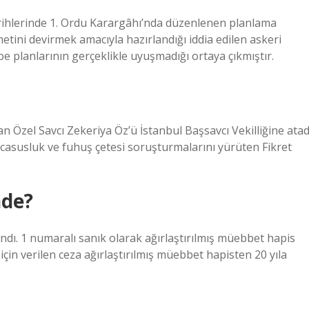
arihlerinde 1. Ordu Karargâhı’nda düzenlenen planlama
ini devirmek amacıyla hazırlandığı iddia edilen askeri
e planlarının gerçeklikle uyuşmadığı ortaya çıkmıştır.
zel Savcı Zekeriya Öz’ü İstanbul Başsavcı Vekilliğine atad
i casusluk ve fuhuş çetesi soruşturmalarını yürüten Fikret
nde?
dı. 1 numaralı sanık olarak ağırlaştırılmış müebbet hapis
çin verilen ceza ağırlaştırılmış müebbet hapisten 20 yıla