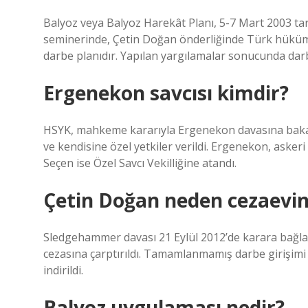
Balyoz veya Balyoz Harekât Planı, 5-7 Mart 2003 t
seminerinde, Çetin Doğan önderliğinde Türk hükümet
darbe planıdır. Yapılan yargılamalar sonucunda darb
Ergenekon savcısı kimdir?
HSYK, mahkeme kararıyla Ergenekon davasına bakan Ö
ve kendisine özel yetkiler verildi. Ergenekon, asker
Seçen ise Özel Savcı Vekilliğine atandı.
Çetin Doğan neden cezaevi
Sledgehammer davası 21 Eylül 2012’de karara bağlan
cezasına çarptırıldı. Tamamlanmamış darbe girişimi i
indirildi.
Balyoz uygulaması nedir?