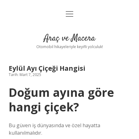
menüyü
Anasayfa
aç
Gizlilik Politikası
Araç ve Macera
Yasal Uyarı
Otomobil hikayeleriyle keyifli yolculuk!
Hakkımızda
Eylül Ayı Çiçeği Hangisi
Tarih: Mart 7, 2025
Doğum ayına göre
hangi çiçek?
Bu güven iş dünyasında ve özel hayatta
kullanılmalıdır.