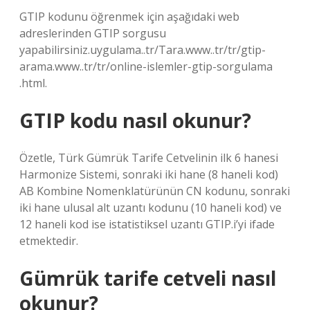
GTIP kodunu öğrenmek için aşağıdaki web
adreslerinden GTIP sorgusu
yapabilirsiniz.uygulama..tr/Tara.www..tr/tr/gtip-
arama.www..tr/tr/online-islemler-gtip-sorgulama
.html.
GTIP kodu nasıl okunur?
Özetle, Türk Gümrük Tarife Cetvelinin ilk 6 hanesi
Harmonize Sistemi, sonraki iki hane (8 haneli kod)
AB Kombine Nomenklatürünün CN kodunu, sonraki
iki hane ulusal alt uzantı kodunu (10 haneli kod) ve
12 haneli kod ise istatistiksel uzantı GTIP.i’yi ifade
etmektedir.
Gümrük tarife cetveli nasıl
okunur?