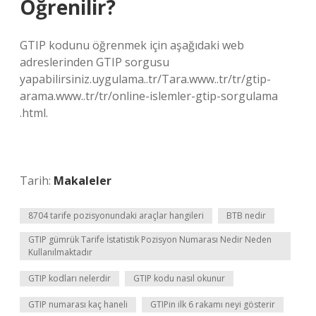
Öğrenilir?
GTIP kodunu öğrenmek için aşağıdaki web
adreslerinden GTIP sorgusu
yapabilirsiniz.uygulama..tr/Tara.www..tr/tr/gtip-
arama.www..tr/tr/online-islemler-gtip-sorgulama
.html.
Tarih:
Makaleler
8704 tarife pozisyonundaki araçlar hangileri
BTB nedir
GTIP gümrük Tarife İstatistik Pozisyon Numarası Nedir Neden
Kullanılmaktadır
GTIP kodları nelerdir
GTIP kodu nasıl okunur
GTIP numarası kaç haneli
GTIPin ilk 6 rakamı neyi gösterir