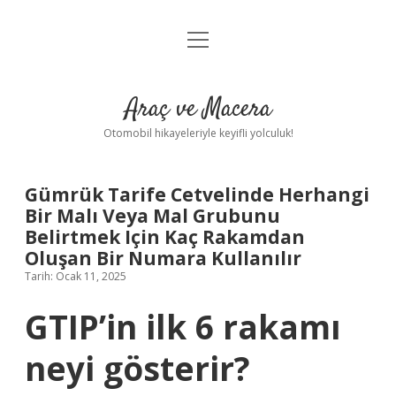
menüyü
Anasayfa
aç
Gizlilik Politikası
Araç ve Macera
Yasal Uyarı
Otomobil hikayeleriyle keyifli yolculuk!
Hakkımızda
Gümrük Tarife Cetvelinde Herhangi
Bir Malı Veya Mal Grubunu
Belirtmek Için Kaç Rakamdan
Oluşan Bir Numara Kullanılır
Tarih: Ocak 11, 2025
GTIP’in ilk 6 rakamı
neyi gösterir?