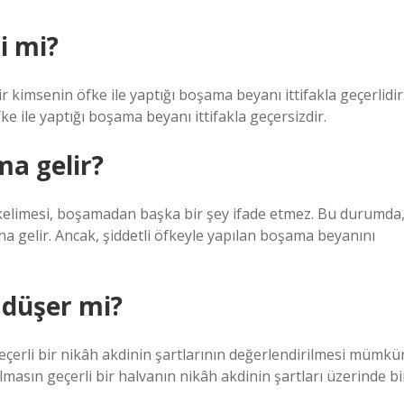
i mi?
ir kimsenin öfke ile yaptığı boşama beyanı ittifakla geçerlidir
e ile yaptığı boşama beyanı ittifakla geçersizdir.
ma gelir?
z” kelimesi, boşamadan başka bir şey ifade etmez. Bu durumda
a gelir. Ancak, şiddetli öfkeyle yapılan boşama beyanını
 düşer mi?
 geçerli bir nikâh akdinin şartlarının değerlendirilmesi mümkü
olmasın geçerli bir halvanın nikâh akdinin şartları üzerinde bi