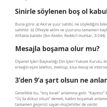
Sinirle söylenen boş ol kabu
Buna göre: a) Akıl ve şuur sahibi, ne söylediğini bi
sahihtir. b) Öfkeyle aklını ve şuurunu tamamen kayb
ittifakla batıldır (İbn Abidin, Reddu’l-muhtar, 3/244).
Mesajla boşama olur mu?
Diyanet İşleri Başkanlığı Din İşleri Yüksek Kurulu, 
erkeğin eşini telefon, mektup, kısa mesaj ve intern
3’den 9’a şart olsun ne anla
Genellikle bu, “boş bırak” anlamına gelir. “Kayıtsı
“Üç ila dokuz olsun” demek, kadını boşamak anlamın
tamamen geçersiz sayan müçtehitler de vardır.