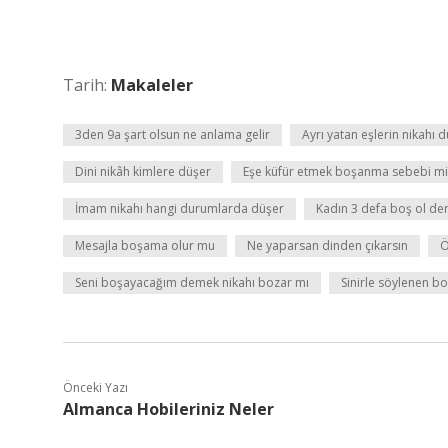
Tarih:
Makaleler
3den 9a şart olsun ne anlama gelir
Ayrı yatan eşlerin nikahı 
Dini nikâh kimlere düşer
Eşe küfür etmek boşanma sebebi mi
İmam nikahı hangi durumlarda düşer
Kadın 3 defa boş ol der
Mesajla boşama olur mu
Ne yaparsan dinden çıkarsın
Ö
Seni boşayacağım demek nikahı bozar mı
Sinirle söylenen bo
Önceki Yazı
Almanca Hobileriniz Neler