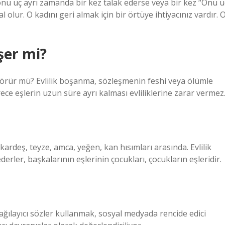
onu üç ayrı zamanda bir kez talak ederse veya bir kez “Onu ü
 olur. O kadını geri almak için bir örtüye ihtiyacınız vardır. 
şer mi?
 görür mü? Evlilik boşanma, sözleşmenin feshi veya ölümle
ce eşlerin uzun süre ayrı kalması evliliklerine zarar vermez
deş, teyze, amca, yeğen, kan hısımları arasında. Evlilik
erler, başkalarının eşlerinin çocukları, çocukların eşleridir.
ğılayıcı sözler kullanmak, sosyal medyada rencide edici