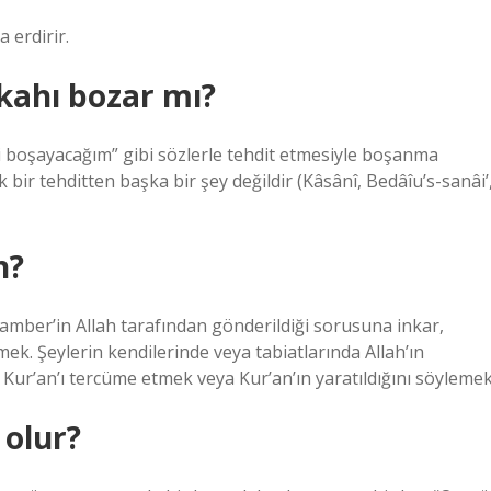
 erdirir.
kahı bozar mı?
i boşayacağım” gibi sözlerle tehdit etmesiyle boşanma
bir tehditten başka bir şey değildir (Kâsânî, Bedâîu’s-sanâi’
n?
gamber’in Allah tarafından gönderildiği sorusuna inkar,
mek. Şeylerin kendilerinde veya tabiatlarında Allah’ın
Kur’an’ı tercüme etmek veya Kur’an’ın yaratıldığını söylemek
 olur?