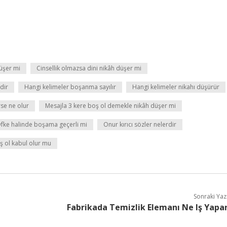
düşer mi
Cinsellik olmazsa dini nikâh düşer mi
dir
Hangi kelimeler boşanma sayılır
Hangi kelimeler nikahı düşürür
se ne olur
Mesajla 3 kere boş ol demekle nikâh düşer mi
fke halinde boşama geçerli mi
Onur kırıcı sözler nelerdir
ş ol kabul olur mu
Sonraki Yaz
Fabrikada Temizlik Elemanı Ne Iş Yapa