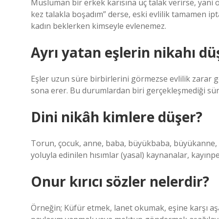
Müslüman bir erkek karısına üç talak verirse, yani 
kez talakla boşadım” derse, eski evlilik tamamen iptal
kadın beklerken kimseyle evlenemez.
Ayrı yatan eşlerin nikahı dü
Eşler uzun süre birbirlerini görmezse evlilik zarar
sona erer. Bu durumlardan biri gerçekleşmediği süre
Dini nikâh kimlere düşer?
Torun, çocuk, anne, baba, büyükbaba, büyükanne, kar
yoluyla edinilen hısımlar (yasal) kaynanalar, kayınped
Onur kırıcı sözler nelerdir?
Örneğin; Küfür etmek, lanet okumak, eşine karşı aşa