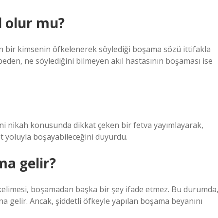
l olur mu?
len bir kimsenin öfkelenerek söylediği boşama sözü ittifakla
eden, ne söylediğini bilmeyen akıl hastasının boşaması ise
dini nikah konusunda dikkat çeken bir fetva yayımlayarak,
et yoluyla boşayabileceğini duyurdu.
ma gelir?
z” kelimesi, boşamadan başka bir şey ifade etmez. Bu durumda
a gelir. Ancak, şiddetli öfkeyle yapılan boşama beyanını