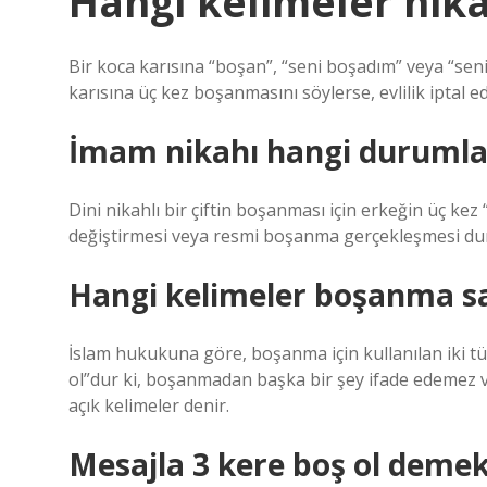
Hangi kelimeler nik
Bir koca karısına “boşan”, “seni boşadım” veya “seni t
karısına üç kez boşanmasını söylerse, evlilik iptal e
İmam nikahı hangi durumla
Dini nikahlı bir çiftin boşanması için erkeğin üç kez 
değiştirmesi veya resmi boşanma gerçekleşmesi dur
Hangi kelimeler boşanma sa
İslam hukukuna göre, boşanma için kullanılan iki tü
ol”dur ki, boşanmadan başka bir şey ifade edemez ve
açık kelimeler denir.
Mesajla 3 kere boş ol demek