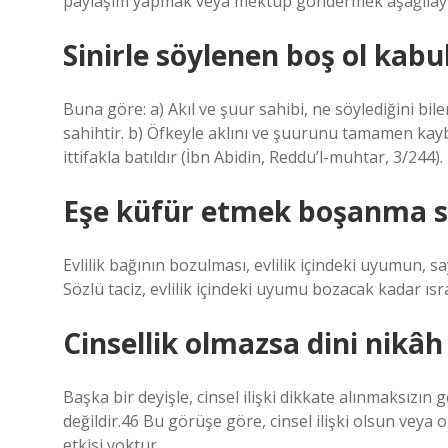
paylaşım yapmak veya mektup göndermek aşağılayıcı 
Sinirle söylenen boş ol kabu
Buna göre: a) Akıl ve şuur sahibi, ne söylediğini bi
sahihtir. b) Öfkeyle aklını ve şuurunu tamamen kayb
ittifakla batıldır (İbn Abidin, Reddu’l-muhtar, 3/244).
Eşe küfür etmek boşanma s
Evlilik bağının bozulması, evlilik içindeki uyumun, s
Sözlü taciz, evlilik içindeki uyumu bozacak kadar ısr
Cinsellik olmazsa dini nikâh
Başka bir deyişle, cinsel ilişki dikkate alınmaksızın
değildir.46 Bu görüşe göre, cinsel ilişki olsun veya 
etkisi yoktur.