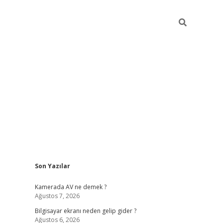
Sidebar
Son Yazılar
ilbet casino
Kamerada AV ne demek ?
Ağustos 7, 2026
Bilgisayar ekranı neden gelip gider ?
Ağustos 6, 2026