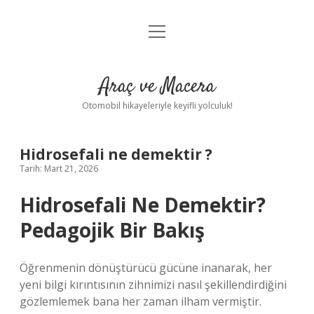
menüyü
Anasayfa
aç
Gizlilik Politikası
Araç ve Macera
Yasal Uyarı
Otomobil hikayeleriyle keyifli yolculuk!
Hakkımızda
Hidrosefali ne demektir ?
Tarih: Mart 21, 2026
Hidrosefali Ne Demektir?
Pedagojik Bir Bakış
Öğrenmenin dönüştürücü gücüne inanarak, her
yeni bilgi kırıntısının zihnimizi nasıl şekillendirdiğini
gözlemlemek bana her zaman ilham vermiştir.