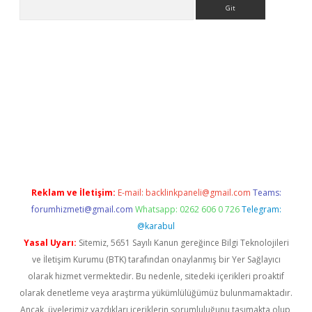
Arama
lbet casino
Reklam ve İletişim:
E-mail:
backlinkpaneli@gmail.com
Teams:
forumhizmeti@gmail.com
Whatsapp: 0262 606 0 726
Telegram:
@karabul
Yasal Uyarı:
Sitemiz, 5651 Sayılı Kanun gereğince Bilgi Teknolojileri
ve İletişim Kurumu (BTK) tarafından onaylanmış bir Yer Sağlayıcı
olarak hizmet vermektedir. Bu nedenle, sitedeki içerikleri proaktif
olarak denetleme veya araştırma yükümlülüğümüz bulunmamaktadır.
Ancak, üyelerimiz yazdıkları içeriklerin sorumluluğunu taşımakta olup,