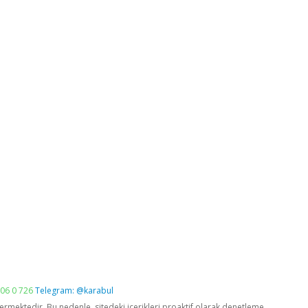
06 0 726
Telegram: @karabul
vermektedir. Bu nedenle, sitedeki içerikleri proaktif olarak denetleme