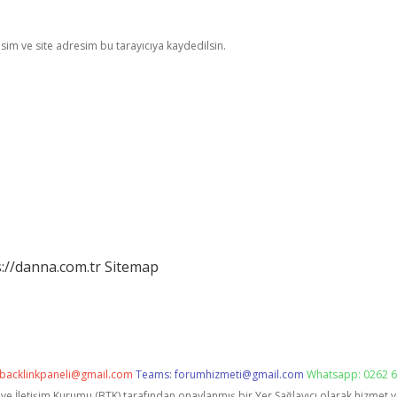
im ve site adresim bu tarayıcıya kaydedilsin.
://danna.com.tr
Sitemap
backlinkpaneli@gmail.com
Teams:
forumhizmeti@gmail.com
Whatsapp: 0262 6
i ve İletişim Kurumu (BTK) tarafından onaylanmış bir Yer Sağlayıcı olarak hizmet 