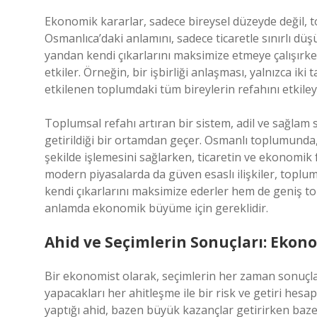
Ekonomik kararlar, sadece bireysel düzeyde değil, t
Osmanlıca’daki anlamını, sadece ticaretle sınırlı düşü
yandan kendi çıkarlarını maksimize etmeye çalışırk
etkiler. Örneğin, bir işbirliği anlaşması, yalnızca ik
etkilenen toplumdaki tüm bireylerin refahını etkileye
Toplumsal refahı artıran bir sistem, adil ve sağlam s
getirildiği bir ortamdan geçer. Osmanlı toplumunda, 
şekilde işlemesini sağlarken, ticaretin ve ekonomik
modern piyasalarda da güven esaslı ilişkiler, toplums
kendi çıkarlarını maksimize ederler hem de geniş 
anlamda ekonomik büyüme için gereklidir.
Ahid ve Seçimlerin Sonuçları: Ekon
Bir ekonomist olarak, seçimlerin her zaman sonuçla
yapacakları her ahitleşme ile bir risk ve getiri hesa
yaptığı ahid, bazen büyük kazançlar getirirken baze