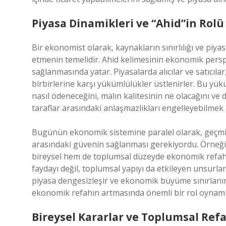
Piyasa Dinamikleri ve “Ahid”in Rolü
Bir ekonomist olarak, kaynakların sınırlılığı ve piya
etmenin temelidir. Ahid kelimesinin ekonomik perspekt
sağlanmasında yatar. Piyasalarda alıcılar ve satıcılar
birbirlerine karşı yükümlülükler üstlenirler. Bu yük
nasıl ödeneceğini, malın kalitesinin ne olacağını ve diğ
taraflar arasındaki anlaşmazlıkları engelleyebilmek i
Bugünün ekonomik sistemine paralel olarak, geçmişte 
arasındaki güvenin sağlanması gerekiyordu. Örneğin, 
bireysel hem de toplumsal düzeyde ekonomik refahı 
faydayı değil, toplumsal yapıyı da etkileyen unsurlar
piyasa dengesizleşir ve ekonomik büyüme sınırlanır.
ekonomik refahın artmasında önemli bir rol oynamış
Bireysel Kararlar ve Toplumsal Ref