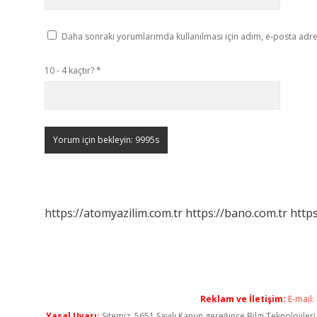
Daha sonraki yorumlarımda kullanılması için adım, e-posta adres
10 - 4 kaçtır?
*
https://atomyazilim.com.tr
https://bano.com.tr
https
Reklam ve İletişim:
E-mail:
Yasal Uyarı:
Sitemiz, 5651 Sayılı Kanun gereğince Bilgi Teknolojiler