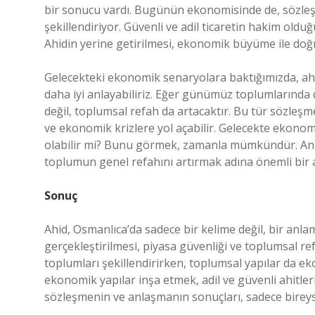
bir sonucu vardı. Bugünün ekonomisinde de, sözleşm
şekillendiriyor. Güvenli ve adil ticaretin hakim old
Ahidin yerine getirilmesi, ekonomik büyüme ile doğru
Gelecekteki ekonomik senaryolara baktığımızda, ahi
daha iyi anlayabiliriz. Eğer günümüz toplumlarında d
değil, toplumsal refah da artacaktır. Bu tür sözleşm
ve ekonomik krizlere yol açabilir. Gelecekte ekonom
olabilir mi? Bunu görmek, zamanla mümkündür. Anca
toplumun genel refahını artırmak adına önemli bir a
Sonuç
Ahid, Osmanlıca’da sadece bir kelime değil, bir anl
gerçekleştirilmesi, piyasa güvenliği ve toplumsal r
toplumları şekillendirirken, toplumsal yapılar da ek
ekonomik yapılar inşa etmek, adil ve güvenli ahitle
sözleşmenin ve anlaşmanın sonuçları, sadece bireysel 