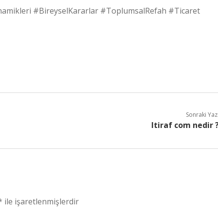
mikleri #BireyselKararlar #ToplumsalRefah #Ticaret
Sonraki Yaz
Itiraf com nedir 
*
ile işaretlenmişlerdir