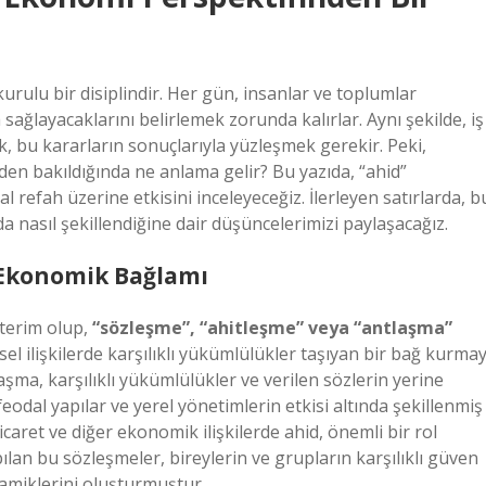
kurulu bir disiplindir. Her gün, insanlar ve toplumlar
a sağlayacaklarını belirlemek zorunda kalırlar. Aynı şekilde, iş
 bu kararların sonuçlarıyla yüzleşmek gerekir. Peki,
den bakıldığında ne anlama gelir? Bu yazıda, “ahid”
 refah üzerine etkisini inceleyeceğiz. İlerleyen satırlarda, b
asıl şekillendiğine dair düşüncelerimizi paylaşacağız.
 Ekonomik Bağlamı
 terim olup,
“sözleşme”, “ahitleşme” veya “antlaşma”
el ilişkilerde karşılıklı yükümlülükler taşıyan bir bağ kurmay
laşma, karşılıklı yükümlülükler ve verilen sözlerin yerine
eodal yapılar ve yerel yönetimlerin etkisi altında şekillenmiş
aret ve diğer ekonomik ilişkilerde ahid, önemli bir rol
ılan bu sözleşmeler, bireylerin ve grupların karşılıklı güven
namiklerini oluşturmuştur.