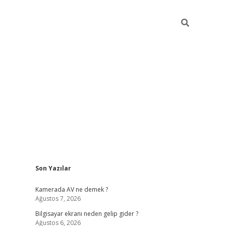
Sidebar
Son Yazılar
ilbet casino
Kamerada AV ne demek ?
Ağustos 7, 2026
Bilgisayar ekranı neden gelip gider ?
Ağustos 6, 2026