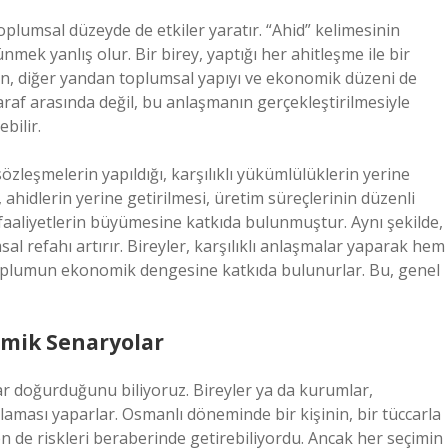
oplumsal düzeyde de etkiler yaratır. “Ahid” kelimesinin
nmek yanlış olur. Bir birey, yaptığı her ahitleşme ile bir
en, diğer yandan toplumsal yapıyı ve ekonomik düzeni de
i taraf arasında değil, bu anlaşmanın gerçekleştirilmesiyle
bilir.
özleşmelerin yapıldığı, karşılıklı yükümlülüklerin yerine
ahidlerin yerine getirilmesi, üretim süreçlerinin düzenli
 faaliyetlerin büyümesine katkıda bulunmuştur. Aynı şekilde,
al refahı artırır. Bireyler, karşılıklı anlaşmalar yaparak hem
toplumun ekonomik dengesine katkıda bulunurlar. Bu, genel
omik Senaryolar
r doğurduğunu biliyoruz. Bireyler ya da kurumlar,
plaması yaparlar. Osmanlı döneminde bir kişinin, bir tüccarla
n de riskleri beraberinde getirebiliyordu. Ancak her seçimin