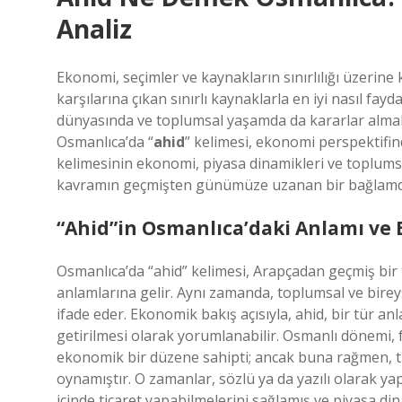
Analiz
Ekonomi, seçimler ve kaynakların sınırlılığı üzerine 
karşılarına çıkan sınırlı kaynaklarla en iyi nasıl fayd
dünyasında ve toplumsal yaşamda da kararlar almak,
Osmanlıca’da “
ahid
” kelimesi, ekonomi perspektifin
kelimesinin ekonomi, piyasa dinamikleri ve toplumsal
kavramın geçmişten günümüze uzanan bir bağlamda n
“Ahid”in Osmanlıca’daki Anlamı ve
Osmanlıca’da “ahid” kelimesi, Arapçadan geçmiş bir
anlamlarına gelir. Aynı zamanda, toplumsal ve bireys
ifade eder. Ekonomik bakış açısıyla, ahid, bir tür an
getirilmesi olarak yorumlanabilir. Osmanlı dönemi, f
ekonomik bir düzene sahipti; ancak buna rağmen, tic
oynamıştır. O zamanlar, sözlü ya da yazılı olarak yap
içinde ticaret yapabilmelerini sağlamış ve piyasa di