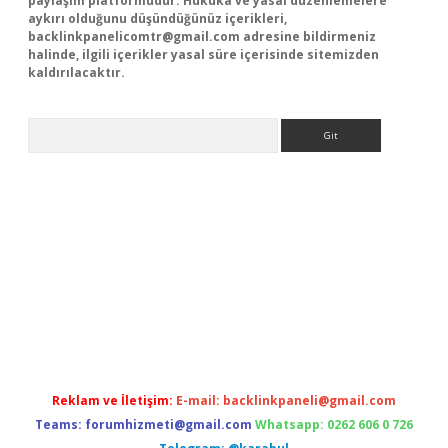
paylaşım platformudur. Hukuka ve yasal düzenlemelere
aykırı olduğunu düşündüğünüz içerikleri,
backlinkpanelicomtr@gmail.com
adresine bildirmeniz
halinde, ilgili içerikler yasal süre içerisinde sitemizden
kaldırılacaktır.
Arama
asino
Reklam ve İletişim:
E-mail:
backlinkpaneli@gmail.com
Teams:
forumhizmeti@gmail.com
Whatsapp: 0262 606 0 726