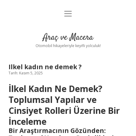
menüyü
Anasayfa
aç
Gizlilik Politikası
Araç ve Macera
Yasal Uyarı
Otomobil hikayeleriyle keyifli yolculuk!
Hakkımızda
Ilkel kadın ne demek ?
Tarih: Kasım 5, 2025
İlkel Kadın Ne Demek?
Toplumsal Yapılar ve
Cinsiyet Rolleri Üzerine Bir
İnceleme
Bir Araştırmacının Gözünden: