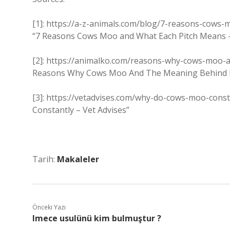
[1]: https://a-z-animals.com/blog/7-reasons-cow
“7 Reasons Cows Moo and What Each Pitch Means –
[2]: https://animalko.com/reasons-why-cows-moo-
Reasons Why Cows Moo And The Meaning Behind I
[3]: https://vetadvises.com/why-do-cows-moo-con
Constantly – Vet Advises”
Tarih:
Makaleler
Önceki Yazı
Imece usulünü kim bulmuştur ?