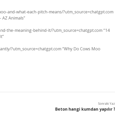
s-moo-and-what-each-pitch-means/?utm_source=chatgpt.com
 AZ Animals”
and-the-meaning-behind-it/?utm_source=chatgpt.com “14
t”
stantly/?utm_source=chatgpt.com “Why Do Cows Moo
Sonraki Yaz
Beton hangi kumdan yapılır 