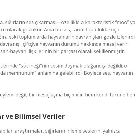
da, sığırların ses çıkarması—özellikle o karakteristik “moo” y
 olarak gözükür. Ama bu ses, tarım toplulukları için
r. Zira eski toplumlarda hayvanların davranışları gözle izlenirdi
e davranışı, çiftçiye hayvanın durumu hakkında mesaj verir.
an‑hayvan ilişkilerinin bir parçası olarak şekillenmiştir.
tlerinde “süt ineği”nin sesini duymak olağandışı değildi: o
 da memnunum” anlamına gelebilirdi. Böylece ses, hayvanın
 eylemi değil, bir mesajlaşma biçimidir: hem kendi türüne he
ve Bilimsel Veriler
ılan araştırmalar, sığırların inleme seslerini yalnızca