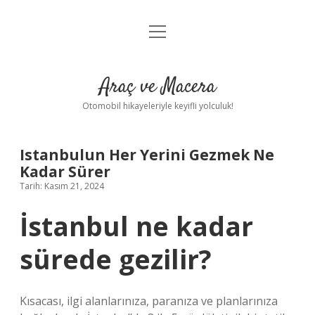
menüyü
Anasayfa
aç
Gizlilik Politikası
Araç ve Macera
Yasal Uyarı
Otomobil hikayeleriyle keyifli yolculuk!
Hakkımızda
Istanbulun Her Yerini Gezmek Ne
Kadar Sürer
Tarih: Kasım 21, 2024
İstanbul ne kadar
sürede gezilir?
Kısacası, ilgi alanlarınıza, paranıza ve planlarınıza