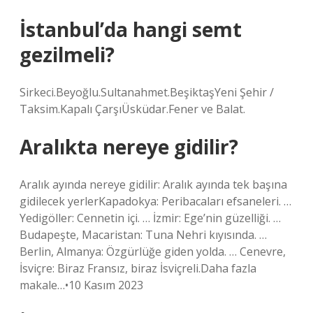
İstanbul’da hangi semt
gezilmeli?
Sirkeci.Beyoğlu.Sultanahmet.BeşiktaşYeni Şehir /
Taksim.Kapalı ÇarşıÜsküdar.Fener ve Balat.
Aralıkta nereye gidilir?
Aralık ayında nereye gidilir: Aralık ayında tek başına
gidilecek yerlerKapadokya: Peribacaları efsaneleri. …
Yedigöller: Cennetin içi. … İzmir: Ege’nin güzelliği. …
Budapeşte, Macaristan: Tuna Nehri kıyısında. …
Berlin, Almanya: Özgürlüğe giden yolda. … Cenevre,
İsviçre: Biraz Fransız, biraz İsviçreli.Daha fazla
makale…•10 Kasım 2023