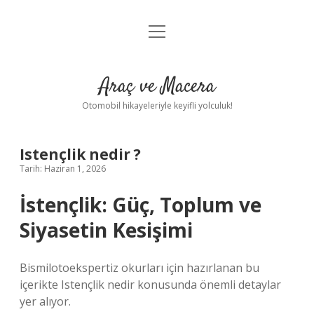
menüyü
Anasayfa
aç
Gizlilik Politikası
Araç ve Macera
Yasal Uyarı
Otomobil hikayeleriyle keyifli yolculuk!
Hakkımızda
Istençlik nedir ?
Tarih: Haziran 1, 2026
İstençlik: Güç, Toplum ve
Siyasetin Kesişimi
Bismilotoekspertiz okurları için hazırlanan bu
içerikte Istençlik nedir konusunda önemli detaylar
yer alıyor.