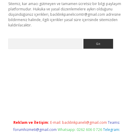
Sitemiz, kar amacı gütmeyen ve tamamen ücretsiz bir bilgi paylaşım
platformudur. Hukuka ve yasal düzenlemelere aykırı olduğunu
düşündüğünüz içerikleri,
backlinkpanelicomtr@gmail.com
adresine
bildirmeniz halinde, ilgili içerikler yasal süre içerisinde sitemizden
kaldırılacaktır.
Arama
o
Reklam ve İletişim:
E-mail:
backlinkpaneli@gmail.com
Teams:
forumhizmeti@gmail.com
Whatsapp: 0262 606 0 726
Telegram: