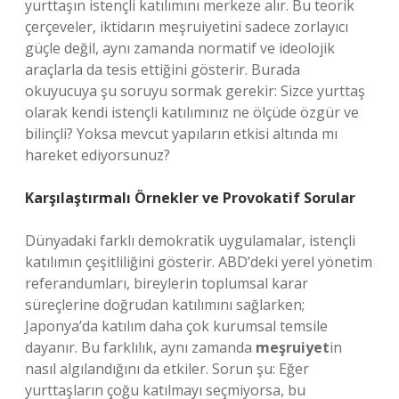
yurttaşın istençli katılımını merkeze alır. Bu teorik
çerçeveler, iktidarın meşruiyetini sadece zorlayıcı
güçle değil, aynı zamanda normatif ve ideolojik
araçlarla da tesis ettiğini gösterir. Burada
okuyucuya şu soruyu sormak gerekir: Sizce yurttaş
olarak kendi istençli katılımınız ne ölçüde özgür ve
bilinçli? Yoksa mevcut yapıların etkisi altında mı
hareket ediyorsunuz?
Karşılaştırmalı Örnekler ve Provokatif Sorular
Dünyadaki farklı demokratik uygulamalar, istençli
katılımın çeşitliliğini gösterir. ABD’deki yerel yönetim
referandumları, bireylerin toplumsal karar
süreçlerine doğrudan katılımını sağlarken;
Japonya’da katılım daha çok kurumsal temsile
dayanır. Bu farklılık, aynı zamanda
meşruiyet
in
nasıl algılandığını da etkiler. Sorun şu: Eğer
yurttaşların çoğu katılmayı seçmiyorsa, bu