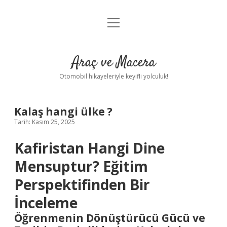
menüyü
Anasayfa
aç
Gizlilik Politikası
Araç ve Macera
Yasal Uyarı
Otomobil hikayeleriyle keyifli yolculuk!
Hakkımızda
Kalaş hangi ülke ?
Tarih: Kasım 25, 2025
Kafiristan Hangi Dine
Mensuptur? Eğitim
Perspektifinden Bir
İnceleme
Öğrenmenin Dönüştürücü Gücü ve