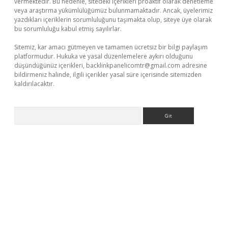
vermektedir. Bu nedenle, sitedeki içerikleri proaktif olarak denetleme
veya araştırma yükümlülüğümüz bulunmamaktadır. Ancak, üyelerimiz
yazdıkları içeriklerin sorumluluğunu taşımakta olup, siteye üye olarak
bu sorumluluğu kabul etmiş sayılırlar.
Sitemiz, kar amacı gütmeyen ve tamamen ücretsiz bir bilgi paylaşım
platformudur. Hukuka ve yasal düzenlemelere aykırı olduğunu
düşündüğünüz içerikleri,
backlinkpanelicomtr@gmail.com
adresine
bildirmeniz halinde, ilgili içerikler yasal süre içerisinde sitemizden
kaldırılacaktır.
Arama
asino